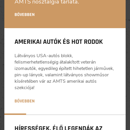
AMTS nosztalgia tárlata.
BŐVEBBEN
AMERIKAI AUTÓK ÉS HOT RODOK
Látványos USA-autós blokk,
felismerhetetlenségig átalakított veterán
izomautók, egyedileg épített hihetetlen járművek,
pin-up lányok, valamint látványos showműsor
kíséretében vár az AMTS amerikai autós
szekciója!
BŐVEBBEN
HÍRESSÉGEK, ÉLŐ LEGENDÁK AZ