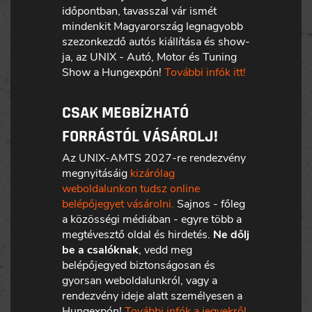
időpontban, tavasszal vár ismét
mindenkit Magyarország legnagyobb
szezonkezdő autós kiállítása és show-
ja, az UNIX - Autó, Motor és Tuning
Show a Hungexpón!
További infók itt!
CSAK MEGBÍZHATÓ
FORRÁSTÓL VÁSÁROLJ!
Az UNIX-AMTS 2027-re rendezvény
megnyitásáig
kizárólag
weboldalunkon tudsz online
belépőjegyet vásárolni.
Sajnos - főleg
a közösségi médiában - egyre több a
megtévesztő oldal és hirdetés.
Ne dőlj
be a csalóknak
, vedd meg
belépőjegyed biztonságosan és
gyorsan weboldalunkról, vagy a
rendezvény ideje alatt személyesen a
Hungexpón!
További infók a jegyekről