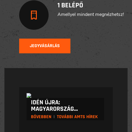
1 BELÉPŐ
Amellyel mindent megnézhetsz!
JEGYVÁSÁRLÁS
IDÉN ÚJRA:
MAGYARORSZÁG…
BŐVEBBEN
|
TOVÁBBI AMTS HÍREK