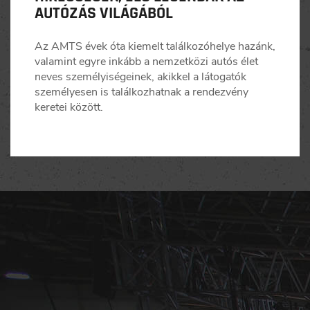
AUTÓZÁS VILÁGÁBÓL
Az AMTS évek óta kiemelt találkozóhelye hazánk,
valamint egyre inkább a nemzetközi autós élet
neves személyiségeinek, akikkel a látogatók
személyesen is találkozhatnak a rendezvény
keretei között.