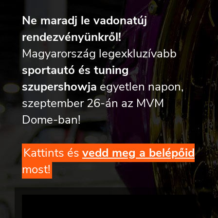
Ne maradj le vadonatúj
rendezvényünkről!
Magyarország legexkluzívabb
sportautó és tuning
szupershowja
egyetlen napon,
szeptember 26-án az MVM
Dome-ban!
Kattints és
vedd meg a belépőid
most!