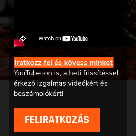
Iratkozz fel és kövess minket
YouTube-on is, a heti frissítéssel
érkező izgalmas videókért és
beszámolókért!
FELIRATKOZÁS