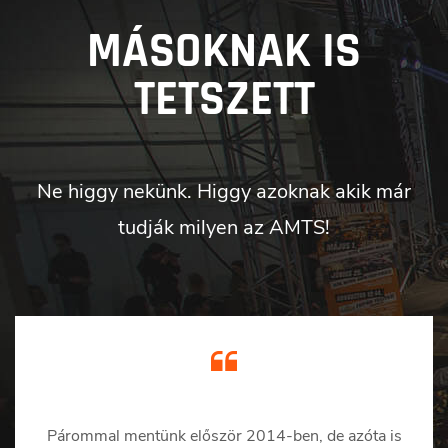
MÁSOKNAK IS
TETSZETT
Ne higgy nekünk. Higgy azoknak akik már
tudják milyen az AMTS!
Párommal mentünk először 2014-ben, de azóta is