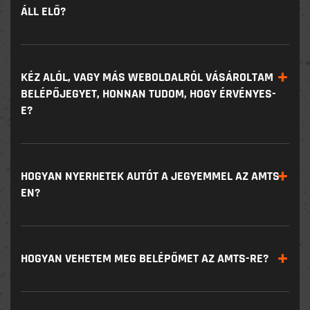
ÁLL ELŐ?
KÉZ ALÓL, VAGY MÁS WEBOLDALRÓL VÁSÁROLTAM
BELÉPŐJEGYET, HONNAN TUDOM, HOGY ÉRVÉNYES-
E?
HOGYAN NYERHETEK AUTÓT A JEGYEMMEL AZ AMTS-
EN?
HOGYAN VEHETEM MEG BELÉPŐMET AZ AMTS-RE?