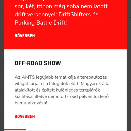
sor, két, itthon még soha nem látott
drift versennyel: DriftShifters és
Parking Battle Drift!
BŐVEBBEN
OFF-ROAD SHOW
Az AMTS legújabb tematikája a terepautózás
világát tárja fel a látogatók előtt. Magyarok által
átalakított és épített különleges terepjárók
kiállítása, illetve demo off-road pályán történő
bemutatkozása!
BŐVEBBEN