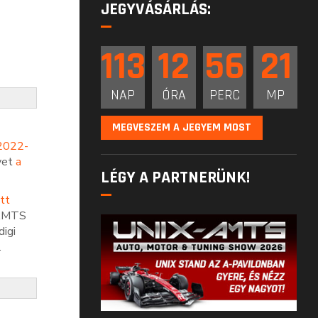
JEGYVÁSÁRLÁS:
113
12
56
20
NAP
ÓRA
PERC
MP
MEGVESZEM A JEGYEM MOST
2022-
yet
a
LÉGY A PARTNERÜNK!
tt
 AMTS
igi
.