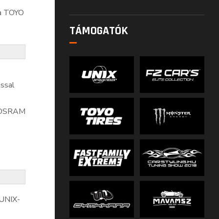
 a TOYO
TÁMOGATÓK
ással
az OSRAM
 UNIX-