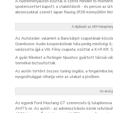
A nyereményautón ezúttal is szinte minden fő momentu
spoilerszettet kapott, a stabilitásról - és persze az ü
abroncsokkal szerelt Japan Racing JR38 könnyűfém felnis
A díjátadó az AKH telephelyé
Az Autoleder, valamint a Bara kárpit csapatának köszö
Grandvoice Audio kooperációnak hála pedig minőségi JL-A
varázsolta újjá a Vill-Fény csapata, ezúttal a K+R Kft.
A gyári fékeket a Rotinger típushoz gyártott tárcsái 
termékei biztosították.
Az autón történt összes tuning legális, a forgalmiba be
nyugodtsággal róhatja vele az utakat a jövőben.
Az első p
Az egyedi Ford Mustang GT szerencsés új tulajdonosa
AMTS-re. Az autót - az adminisztrációs körök lefutásá