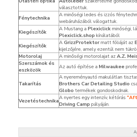
Utastéri optika
Autoleder
szakértelme gondoskodi
választottuk.
A minőségi ledes és izzós fénytechn
Fénytechnika
webáruházából válogattuk.
A Mustang a
Plexiclick
minőségi, lá
Kiegészítők
Plexiclick.shop
kínálatából
A
GrizzProtektor
matt fóliáját az
E
Kiegészítők
kijelzőjére, amely ezentúl nem tükr
Motorolaj
A minőségi motorolajat az
A.Z. Mei
Szerszámok és
Az autó építése a
Milwaukee
profe
eszközök
A nyereményautó makulátlan tisztas
Takarítás
Brothers Car Detailing Studio
csa
Globo
termékek gondoskodnak.
A nyertes egy intenzív, kétórás
"Af
Vezetéstechnika
Driving Camp
pályáján.
A