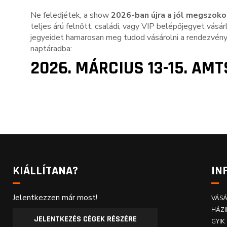
Ne feledjétek, a show
2026-ban
újra a jól megszok
teljes árú felnőtt, családi, vagy VIP belépőjegyet vásá
jegyeidet hamarosan meg tudod vásárolni a rendezvén
naptáradba:
2026. MÁRCIUS 13-15. AMT
KIÁLLÍTANA?
IN
Jelentkezzen már most!
VÁSÁ
HÁZI
JELENTKEZÉS CÉGEK RÉSZÉRE
GYIK