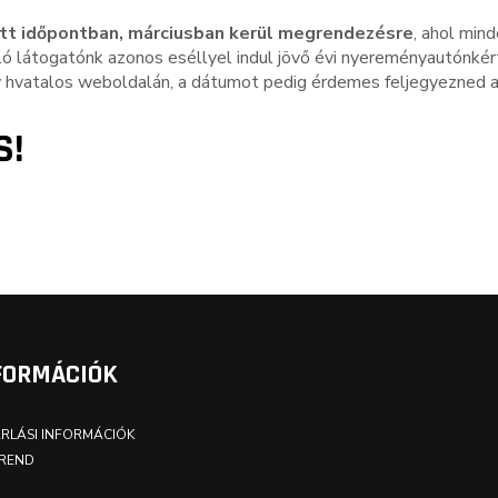
ott időpontban, márciusban kerül megrendezésre
, ahol min
rló látogatónk azonos eséllyel indul jövő évi nyereményautónkér
y hvatalos weboldalán, a dátumot pedig érdemes feljegyezned 
S!
FORMÁCIÓK
RLÁSI INFORMÁCIÓK
REND