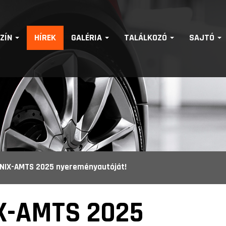
SZÍN
HÍREK
GALÉRIA
TALÁLKOZÓ
SAJTÓ
UNIX-AMTS 2025 nyereményautóját!
X-AMTS 2025