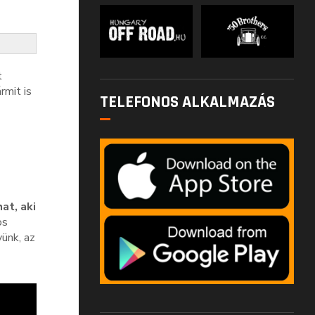
t
rmit is
TELEFONOS ALKALMAZÁS
at, aki
os
ünk, az