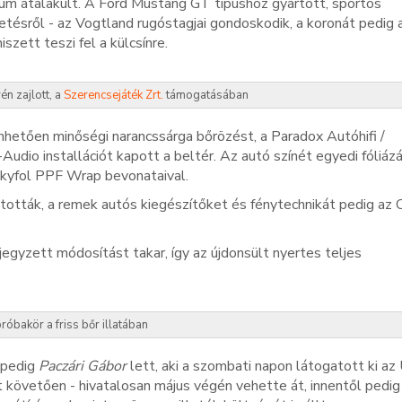
m átalakult. A Ford Mustang GT típushoz gyártott, sportos
ltetésről - az Vogtland rugóstagjai gondoskodik, a koronát pedig
zett teszi fel a külcsínre.
n zajlott, a
Szerencsejáték Zrt.
támogatásában
nhetően minőségi narancssárga bőrözést, a Paradox Autóhifi /
udio installációt kapott a beltér. Az autó színét egyedi fóliáz
 Skyfol PPF Wrap bevonataival.
váltották, a remek autós kiegészítőket és fénytechnikát pedig 
jegyzett módosítást takar, így az újdonsült nyertes teljes
róbakör a friss bőr illatában
 pedig
Paczári Gábor
lett, aki a szombati napon látogatott ki az
t követően - hivatalosan május végén vehette át, innentől pedig