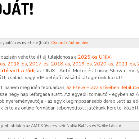
JÁT!
autója és nyertese (fotók:
Csermák Automotive
)
 bázisán vehette át új tulajdonosa a
2025-ös UNIX-
ös
,
2016-os
,
2017-es
,
2018-as
,
2019-es
,
2020-as
,
2021-es
,
utó volt a fődíj
az UNIX - Autó, Motor és Tuning Show-n, mel
őtt, családi, vagy VIP belépőt vásárló látogatóink között.
t, hanem még idén februárban,
az Etele Plaza szívében felállíto
ssze négy nap leforgása alatt. Az egyedi izomautó - egyben az
bb nyereményautója - az egyik legimpozánsabb darab lett az edd
k érte az online formában lebonyolított játékunk keretei között
és jobb oldalon az AMTS főszervezői: Nokta Balázs és Szőke László