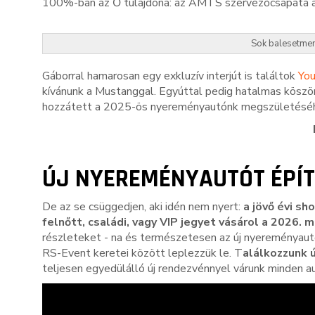
100%-ban az Ő tulajdona: az AMTS szervezőcsapata az á
Sok balesetment
Gáborral hamarosan egy exkluzív interjút is találtok
You
kívánunk a Mustanggal. Egyúttal pedig hatalmas köszöne
hozzátett a 2025-ös nyereményautónk megszületéséhez 
ÚJ NYEREMÉNYAUTÓT ÉPÍT
De az se csüggedjen, aki idén nem nyert:
a jövő évi sh
felnőtt, családi, vagy VIP jegyet vásárol a 2026. m
részleteket - na és természetesen az új nyereményautó
RS-Event keretei között leplezzük le. T
alálkozzunk 
teljesen egyedülálló új rendezvénnyel várunk minden a