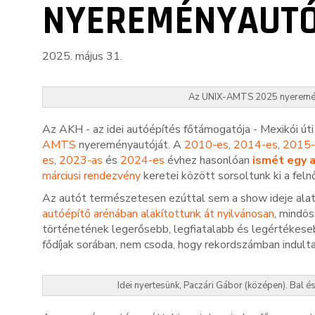
NYEREMÉNYAUTÓ
2025. május 31.
Az UNIX-AMTS 2025 nyeremény
Az AKH - az idei autóépítés főtámogatója - Mexikói úti
AMTS
nyereményautóját. A
2010-es
,
2014-es
,
2015-
es
,
2023-as
és
2024-es
évhez hasonlóan
ismét egy a
márciusi rendezvény
keretei között sorsoltunk ki a feln
Az autót természetesen ezúttal sem a show ideje alat
autóépítő arénában alakítottunk át nyilvánosan
, mindö
történetének legerősebb, legfiatalabb és legértékese
fődíjak sorában, nem csoda, hogy rekordszámban indulta
Idei nyertesünk, Paczári Gábor (középen). Bal 