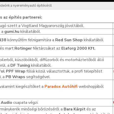
ideónk a nyereményautó építéséről
 az építés partnerei
:
rugó szett a Vogtland Magyarország jóvoltából.
, a
gumi.hu
kínálatából.
JR38
könnyűfém felnigarnitúra a
Red Sun Shop
kínálatából
 és mart
Rotinger
féktárcsákat az
Elaforg 2000 Kft.
oilerből, küszöbökből, diffúzorból és motorháztetőből álló
rül, a
DF
Tuning
kínálatából.
yfol PPF Wrap
fóliái közül választottuk, a profi telepítést
, a
PB Wraps
segítségével
 valamint kiegészítőket a
Paradox Autóhifi
webshopjából
 Audio
csapata végzi.
kormánykerék minőségi bőrözéséről a
Bara Kárpit
és az