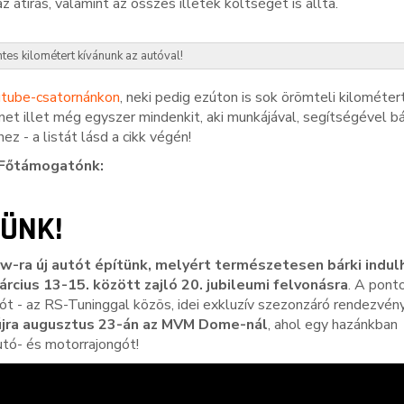
tírás, valamint az összes illeték költségét is állta.
es kilométert kívánunk az autóval!
tube-csatornánkon
, neki pedig ezúton is sok örömteli kilométer
t illet még egyszer mindenkit, aki munkájával, segítségével bá
- a listát lásd a cikk végén!
Főtámogatónk:
ÜNK!
ow-ra új autót építünk, melyért természetesen bárki indulh
árcius 13-15. között zajló 20. jubileumi felvonásra
. A pont
t - az RS-Tuninggal közös, idei exkluzív szezonzáró rendezvény
újra augusztus 23-án az MVM Dome-nál
, ahol egy hazánkban
utó- és motorrajongót!