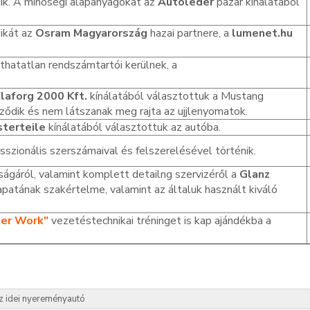
k. A minőségi alapanyagokat az
Autoleder
pazar kínálatából
ikát az
Osram Magyarország
hazai partnere, a
lumenet.hu
thatatlan rendszámtartói kerülnek, a
laforg 2000 Kft.
kínálatából választottuk a Mustang
öződik és nem látszanak meg rajta az ujjlenyomatok.
sterteile
kínálatából választottuk az autóba.
sszionális szerszámaival és felszerelésével történik.
ágáról, valamint komplett detailng szervizéről a
Glanz
patának szakértelme, valamint az általuk használt kiváló
ter Work"
vezetéstechnikai tréninget is kap ajándékba a
z idei nyereményautó