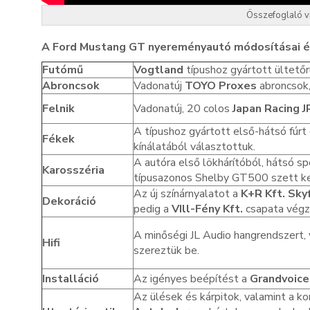
Összefoglaló v
A Ford Mustang GT nyereményautó módosításai és
Futómű
Vogtland
típushoz gyártott ültető
Abroncsok
Vadonatúj
TOYO Proxes
abroncsok
Felnik
Vadonatúj, 20 colos
Japan Racing 
A típushoz gyártott első-hátsó fúrt
Fékek
kínálatából választottuk.
A autóra első lökhárítóból, hátsó sp
Karosszéria
típusazonos Shelby GT500 szett ke
Az új színárnyalatot a
K+R Kft. Sk
Dekoráció
pedig a
VIll-Fény Kft.
csapata végzi
A minőségi JL Audio hangrendszert,
Hifi
szereztük be.
Installáció
Az igényes beépítést a
Grandvoice
Az ülések és kárpitok, valamint a 