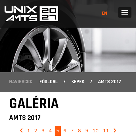
EN
MENÜ
NAVIGÁCIÓ:
FŐOLDAL
/
KÉPEK
/
AMTS 2017
GALÉRIA
AMTS 2017
1
2
3
4
5
6
7
8
9
10
11