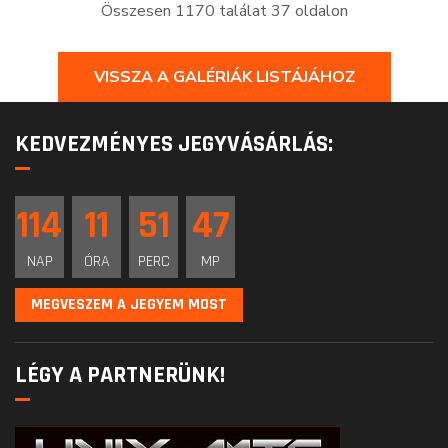
Összesen 1170 találat 37 oldalon
VISSZA A GALÉRIÁK LISTÁJÁHOZ
KEDVEZMÉNYES JEGYVÁSÁRLÁS:
114
11
51
47
NAP
ÓRA
PERC
MP
MEGVESZEM A JEGYEM MOST
LÉGY A PARTNERÜNK!