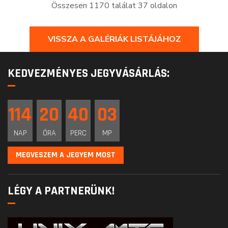
Összesen 1170 találat 37 oldalon
VISSZA A GALÉRIÁK LISTÁJÁHOZ
KEDVEZMÉNYES JEGYVÁSÁRLÁS:
114
20
40
02
NAP
ÓRA
PERC
MP
MEGVESZEM A JEGYEM MOST
LÉGY A PARTNERÜNK!