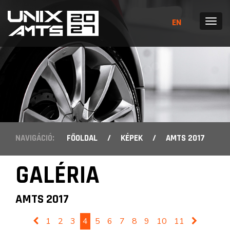
EN
MENÜ
NAVIGÁCIÓ:
FŐOLDAL
/
KÉPEK
/
AMTS 2017
GALÉRIA
AMTS 2017
1
2
3
4
5
6
7
8
9
10
11