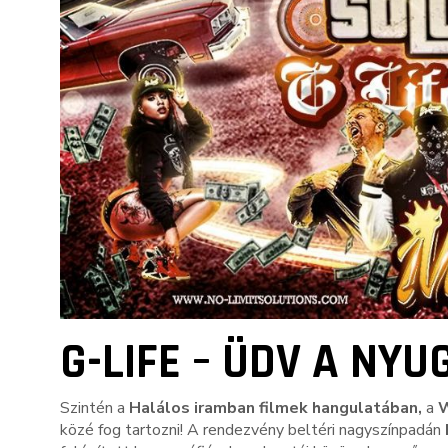
G-LIFE – ÜDV A NYU
Szintén a
Halálos iramban filmek hangulatában,
a
W
közé fog tartozni! A rendezvény beltéri nagyszínpadán