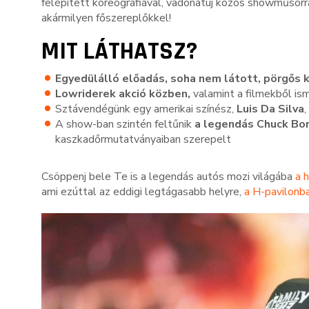
felépített koreográfiával, vadonatúj közös showműsorr
akármilyen főszereplőkkel!
MIT LÁTHATSZ?
Egyedülálló előadás, soha nem látott, pörgős k
Lowriderek akció közben,
valamint a filmekből is
Sztávendégünk egy amerikai színész,
Luis Da Silva
,
A show-ban szintén feltűnik
a legendás Chuck Bo
kaszkadőrmutatványaiban szerepelt
Csöppenj bele Te is a legendás autós mozi világába
a 
ami ezúttal az eddigi legtágasabb helyre,
a H-pavilonb