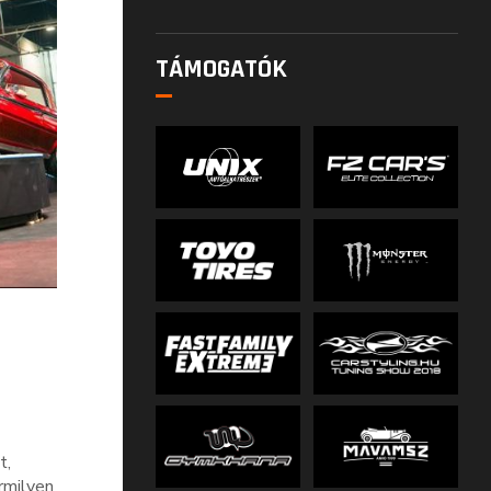
TÁMOGATÓK
t,
rmilyen