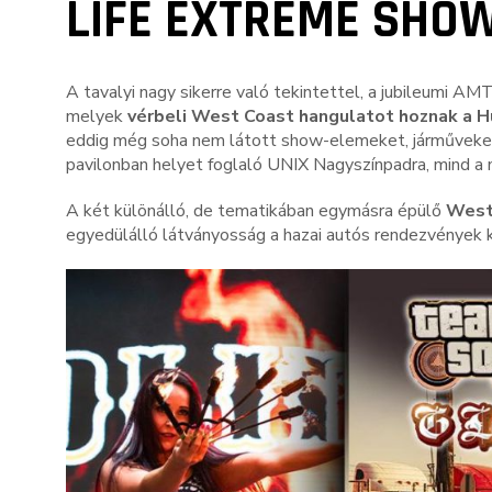
LIFE EXTREME SHO
A tavalyi nagy sikerre való tekintettel, a jubileumi A
melyek
vérbeli West Coast hangulatot hoznak a H
eddig még soha nem látott show-elemeket, járműveket
pavilonban helyet foglaló UNIX Nagyszínpadra, mind a 
A két különálló, de tematikában egymásra épülő
West
egyedülálló látványosság a hazai autós rendezvények k