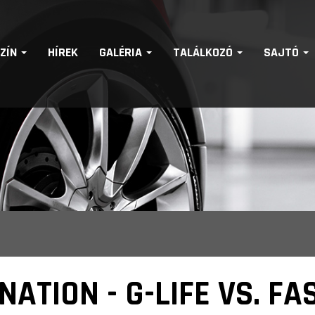
SZÍN
HÍREK
GALÉRIA
TALÁLKOZÓ
SAJTÓ
ATION - G-LIFE VS. FA