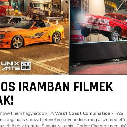
ÁLOS IRAMBAN FILMEK
AK!
 show-t nem hagyhatod ki! A
West Coast Combination -
FAST
 a legandás sorozat jelenetei elevenednek meg a szemed előt
 az első rész ikonikus Suprája, valamint Dodge Chargere nem aká