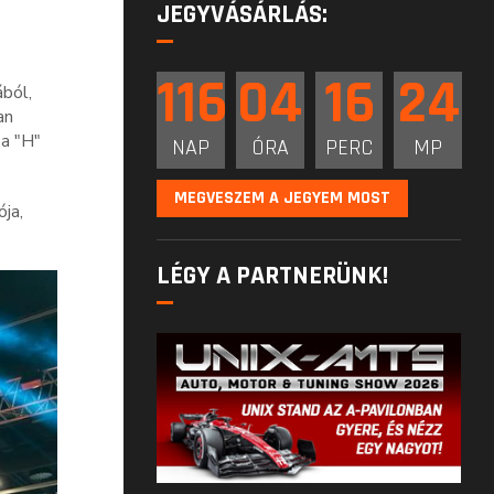
JEGYVÁSÁRLÁS:
116
04
16
23
ból,
an
a "H"
NAP
ÓRA
PERC
MP
MEGVESZEM A JEGYEM MOST
ja,
LÉGY A PARTNERÜNK!