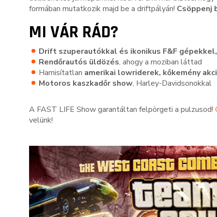
formában mutatkozik majd be a driftpályán!
Csöppenj b
MI VÁR RÁD?
Drift szuperautókkal és ikonikus F&F gépekkel
Rendőrautós üldözés
, ahogy a moziban láttad
Hamisítatlan
amerikai lowriderek, kőkemény akc
Motoros kaszkadőr show
, Harley-Davidsonokkal
A FAST LIFE Show garantáltan felpörgeti a pulzusod!
velünk!