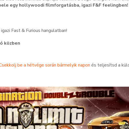
ele egy hollywoodi filmforgatásba, igazi F&F feelingben!
,
igazi Fast & Furious hangulatban!
ió közben
Csekkolj be a hétvége során bármelyik napon
és teljesítsd a kü