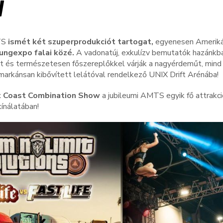
W
MTS
ismét két szuperprodukciót tartogat,
egyenesen Ameriká
ungexpo falai közé.
A vadonatúj, exkulízv bemutatók hazánkb
 és természetesen főszereplőkkel várják a nagyérdeműt, mind 
markánsan kibővített lelátóval rendelkező UNIX Drift Arénába!
 Coast Combination Show
a jubileumi AMTS egyik fő attrakció
ínálatában!