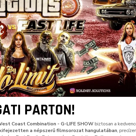
GATI PARTON!
est Coast Combination -
G-LIFE SHOW
biztosan a kedvenc
kifejezetten a népszerű filmsorozat hangulatában
, precíze