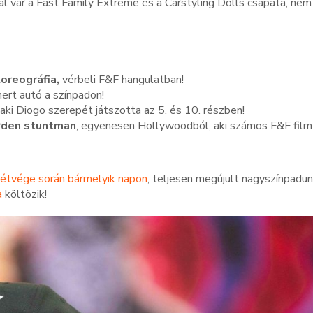
al vár a Fast Family Extreme és a Carstyling Dolls csapata, nem
oreográfia,
vérbeli F&F hangulatban!
mert autó a színpadon!
 aki Diogo szerepét játszotta az 5. és 10. részben!
rden stuntman
, egyenesen Hollywoodból, aki számos F&F film
hétvége során bármelyik napon
, teljesen megújult nagyszínpadun
a
költözik!