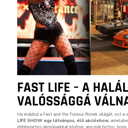
FAST LIFE – A HAL
VALÓSSÁGGÁ VÁLN
Ha imádod a Fast and the Furious filmek világát, ezt a
LIFE SHOW egy látványos, élő akcióshow,
amelyben
döbbenetes járműparkkal kísérve: ami már biztos, hogy