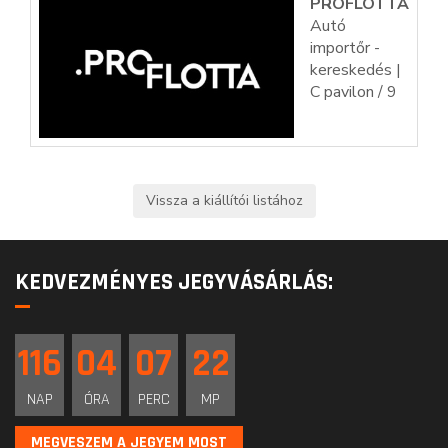
PROFLOTTA
Autó
importőr -
kereskedés |
C pavilon / 9
KEDVEZMÉNYES JEGYVÁSÁRLÁS:
116
04
07
22
NAP
ÓRA
PERC
MP
MEGVESZEM A JEGYEM MOST