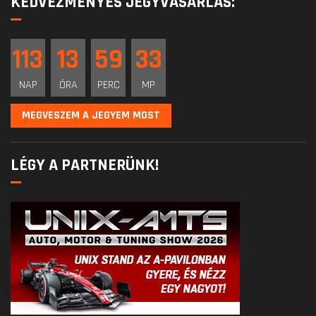
KEDVEZMÉNYES JEGYVÁSÁRLÁS:
113
13
59
33
NAP
ÓRA
PERC
MP
MEGVESZEM A JEGYEM MOST
LÉGY A PARTNERÜNK!