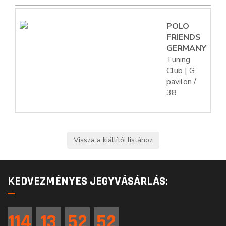
POLO
FRIENDS
GERMANY
Tuning
Club | G
pavilon /
38
KEDVEZMÉNYES JEGYVÁSÁRLÁS:
114
13
52
51