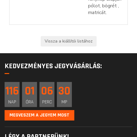
pólot, bögrét ,
matricát.
KEDVEZMÉNYES JEGYVÁSÁRLÁS:
116
01
06
29
NAP
ÓRA
PERC
MP
MEGVESZEM A JEGYEM MOST
LÉGY A PARTNERÜNK!