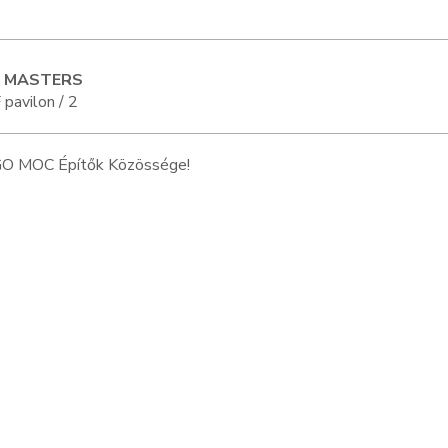
 MASTERS
F pavilon / 2
O MOC Építők Közössége!