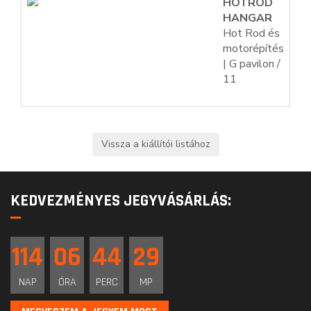
HOTROD
HANGAR
Hot Rod és
motorépítés
| G pavilon /
11
KEDVEZMÉNYES JEGYVÁSÁRLÁS:
114
06
44
29
NAP
ÓRA
PERC
MP