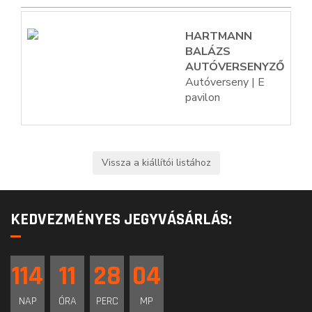
HARTMANN
BALÁZS
AUTÓVERSENYZŐ
Autóverseny | E
pavilon
KEDVEZMÉNYES JEGYVÁSÁRLÁS:
114
11
28
04
NAP
ÓRA
PERC
MP