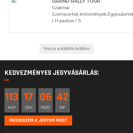
GRAND RALLY TOUR
Szakmai
Szervezetek,Intézmények,Egyesülete
| H pavilon / 5
KEDVEZMÉNYES JEGYVÁSÁRLÁS:
113
17
06
41
NAP
ÓRA
PERC
MP
MEGVESZEM A JEGYEM MOST