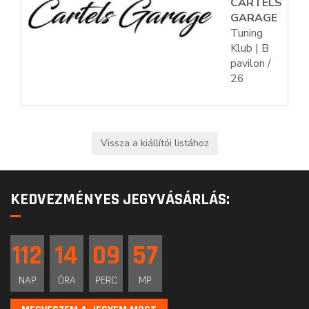
CARTELS
GARAGE
Tuning
Klub | B
pavilon /
26
KEDVEZMÉNYES JEGYVÁSÁRLÁS:
112
14
09
57
NAP
ÓRA
PERC
MP