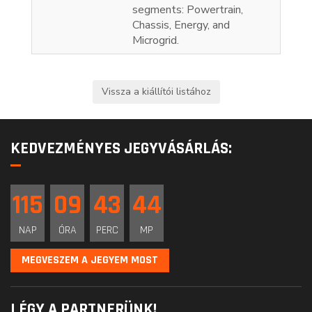
segments: Powertrain,
Chassis, Energy, and
Microgrid.
KEDVEZMÉNYES JEGYVÁSÁRLÁS:
115
09
43
44
NAP
ÓRA
PERC
MP
MEGVESZEM A JEGYEM MOST
LÉGY A PARTNERÜNK!