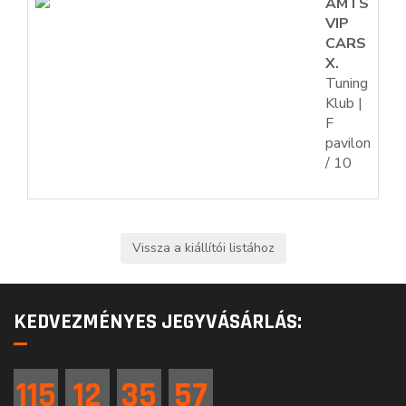
AMTS
VIP
CARS
X.
Tuning
Klub |
F
pavilon
/ 10
KEDVEZMÉNYES JEGYVÁSÁRLÁS:
115
12
35
56