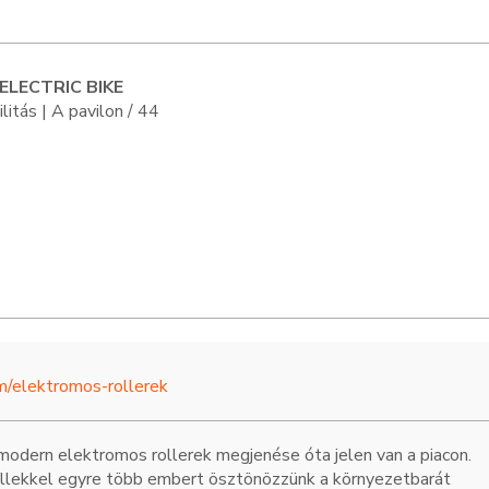
ELECTRIC BIKE
itás | A pavilon / 44
m/elektromos-rollerek
odern elektromos rollerek megjenése óta jelen van a piacon.
ellekkel egyre több embert ösztönözzünk a környezetbarát