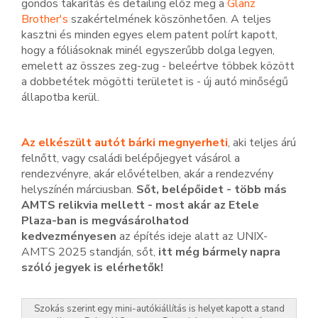
gondos takarítás és detailing előz meg a
Glanz
Brother's
szakértelmének köszönhetően. A teljes
kasztni és minden egyes elem patent polírt kapott,
hogy a fóliásoknak minél egyszerűbb dolga legyen,
emelett az összes zeg-zug - beleértve többek között
a dobbetétek mögötti területet is - új autó minőségű
állapotba kerül.
Az elkészült autót bárki megnyerheti
, aki teljes árú
felnőtt, vagy családi belépőjegyet vásárol a
rendezvényre, akár elővételben, akár a rendezvény
helyszínén márciusban.
Sőt, belépőidet - több más
AMTS relikvia mellett - most akár az Etele
Plaza-ban is megvásárolhatod
kedvezményesen
az építés ideje alatt az UNIX-
AMTS 2025 standján, sőt,
itt még bármely napra
szóló jegyek is elérhetők!
Szokás szerint egy mini-autókiállítás is helyet kapott a stand