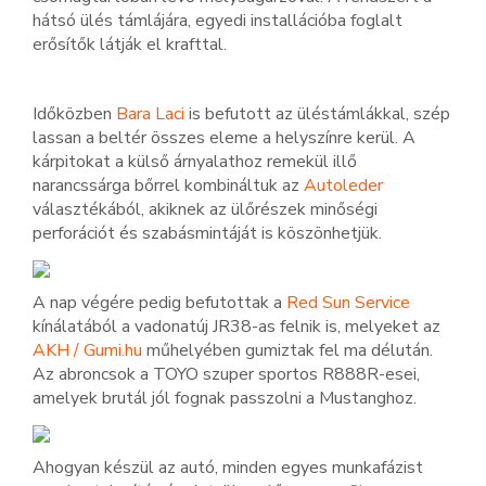
hátsó ülés támlájára, egyedi installációba foglalt
erősítők látják el krafttal.
Időközben
Bara Laci
is befutott az üléstámlákkal, szép
lassan a beltér összes eleme a helyszínre kerül. A
kárpitokat a külső árnyalathoz remekül illő
narancssárga bőrrel kombináltuk az
Autoleder
választékából, akiknek az ülőrészek minőségi
perforációt és szabásmintáját is köszönhetjük.
A nap végére pedig befutottak a
Red Sun Service
kínálatából a vadonatúj JR38-as felnik is, melyeket az
AKH / Gumi.hu
műhelyében gumiztak fel ma délután.
Az abroncsok a TOYO szuper sportos R888R-esei,
amelyek brutál jól fognak passzolni a Mustanghoz.
Ahogyan készül az autó, minden egyes munkafázist