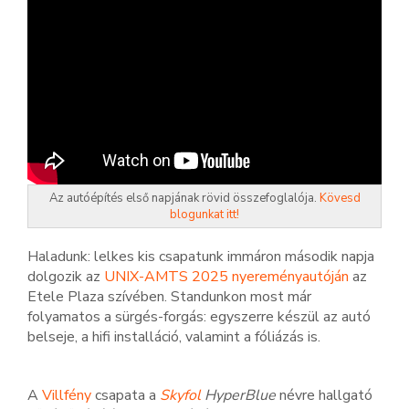
Az autóépítés első napjának rövid összefoglalója.
Kövesd
blogunkat itt!
Haladunk: lelkes kis csapatunk immáron második napja
dolgozik az
UNIX-AMTS 2025 nyereményautóján
az
Etele Plaza szívében. Standunkon most már
folyamatos a sürgés-forgás: egyszerre készül az autó
belseje, a hifi installáció, valamint a fóliázás is.
A
Villfény
csapata a
Skyfol
HyperBlue
névre hallgató