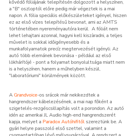
kővédő fóliájának telepítésén dolgozott a helyszínen,
a "B" oszloptól előre pedig már végeztek is a mai
napon. A fólia speciális előkészületeket igényel, hiszen
ez az első vízes telepítésű bevonat, ami az AMTS
történetében nyereményautóra kerül. A fóliát nem
lehet lehajtani azonnal, hagyni kell kiszàradni, a teljes
művelet is sokkal időigényesebb és a
munkafolyamatok precíz megtervezését igényli. Az
autó több elemánek bevonása - például az első
lökhárítójé - pont a folyamat bonyolultsága miatt nem
is a helyszínen, hanem a műhelyben készül,
"laboratóriumi" körülmények között.
A
Grandvoice
-os srácok már nekikezdtek a
hangrendszer kábelezésének, a mai nap főként a
szigetelés-rezgéscsillapítás volt a porondon. Az autó
idén az amerikai JL Audio high-end hangrendszerét
kapja, melyet a
Paradox Autóhifitől
szereztünk be. A
gyári helyre passzoló első szettel, valamint a
csomagtartóban lévő mélysugárzóval. A rendszert a