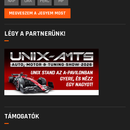
NAP
ÓRA
PERC
MP
MEGVESZEM A JEGYEM MOST
LÉGY A PARTNERÜNK!
TÁMOGATÓK