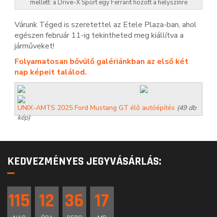
mellett: a Drive-X Sport egy Ferrarit hozott a helyszínre
Várunk Téged is szeretettel az Etele Plaza-ban, ahol
egészen február 11-ig tekintheted meg kiállítva a
járműveket!
Folyamatosan bővülő galériánkban az első két
nap képeit találod.
UNIX-AMTS 2025 Ford Mustang GT élő autóépítés
(49 db
kép)
KEDVEZMÉNYES JEGYVÁSÁRLÁS:
115
12
36
17