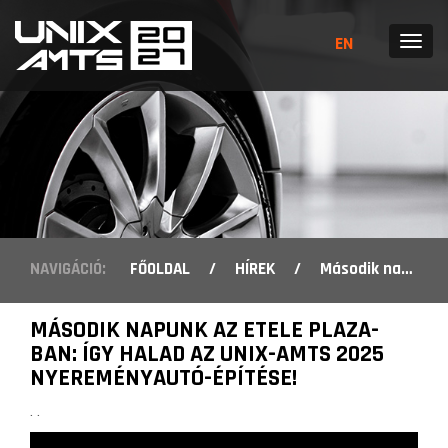
EN
MENÜ
NAVIGÁCIÓ:
FŐOLDAL
/
HÍREK
/
Második napunk az Etele Plaza-ban: így halad az UNIX-AMTS 2025 nyereményautó-építése!
MÁSODIK NAPUNK AZ ETELE PLAZA-
BAN: ÍGY HALAD AZ UNIX-AMTS 2025
NYEREMÉNYAUTÓ-ÉPÍTÉSE!
. .