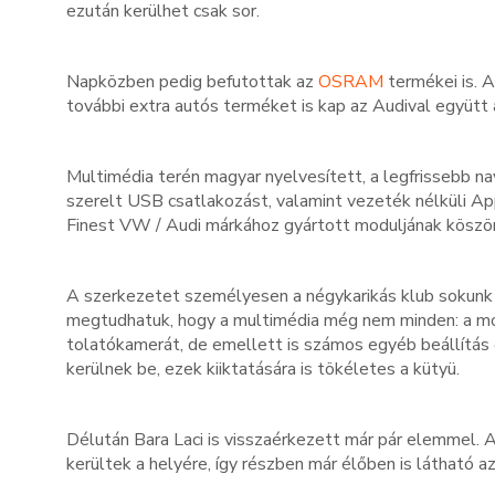
ezután kerülhet csak sor.
Napközben pedig befutottak az
OSRAM
termékei is. A
további extra autós terméket is kap az Audival együtt 
Multimédia terén magyar nyelvesített, a legfrissebb nav
szerelt USB csatlakozást, valamint vezeték nélküli App
Finest VW / Audi márkához gyártott moduljának köszö
A szerkezetet személyesen a négykarikás klub sokunk 
megtudhatuk, hogy a multimédia még nem minden: a modu
tolatókamerát, de emellett is számos egyéb beállítás
kerülnek be, ezek kiiktatására is tökéletes a kütyü.
Délután Bara Laci is visszaérkezett már pár elemmel. A
kerültek a helyére, így részben már élőben is látható a