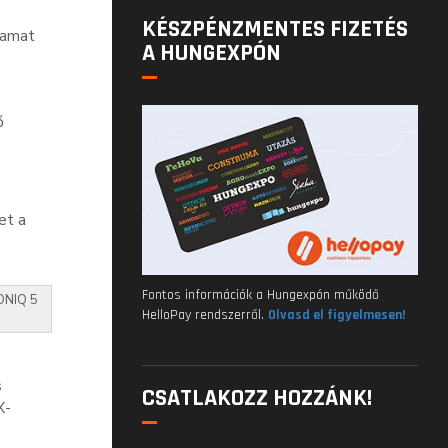
KÉSZPÉNZMENTES FIZETÉS
lyamat
A HUNGEXPÓN
ő
et a
Fontos információk a Hungexpón működő
IONIQ 5
HelloPay rendszerről.
Olvasd el figyelmesen!
s
CSATLAKOZZ HOZZÁNK!
X-