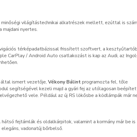
 minőségi világítástechnikai alkatrészek mellett, ezúttal is szá
a majdani nyertes.
igációs térképadatbázissal frissített szoftvert, a kesztyűtartó
le CarPlay / Android Auto csatlakozást is kap az Audi, az Ingol
nhetően.
által ismert vezetője,
Vékony Bálint
programozta fel, tőle
l segítségével kezeli majd a gyári fej az utólagosan beépítet
 elvégezhető vele. Például az új RS lökősbe a ködlámpák már 
 hátsó fejtámlák és oldalkárpitok, valamint a kormány már be is
z elegáns, vadonatúj bőrbelső.