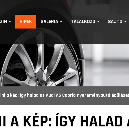
SZÍN
HÍREK
GALÉRIA
TALÁLKOZÓ
SAJTÓ
lni a kép: így halad az Audi A5 Cabrio nyereményautó épülése!
 A KÉP: ÍGY HALAD