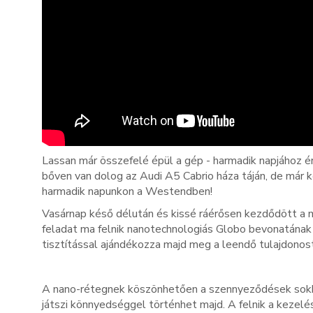
Lassan már összefelé épül a gép - harmadik napjához 
bőven van dolog az Audi A5 Cabrio háza táján, de már k
harmadik napunkon a Westendben!
Vasárnap késő délután és kissé ráérősen kezdődött a 
feladat ma felnik nanotechnologiás Globo bevonatának 
tisztítással ajándékozza majd meg a leendő tulajdonost
A nano-rétegnek köszönhetően a szennyeződések sokkal
játszi könnyedséggel történhet majd. A felnik a kezel