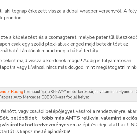
ti, aki tegnap érkezett vissza a dubaii wrapper versenyről. A fo
ak prondon.
ezte a kábelezést és a csomagteret, melybe patentül illeszked
lapon csak egy szolid plexi-ablak enged majd betekintést az
sználható tárolónak marad meg a hátsó fertály.
p tekint majd vissza a kordonok mögül! Addig is folyamatosan
lapotra vagy kíváncsi, nincs más dolgod, mint meglátogatni mink
ender Racing
formaautója, a KEEWAY motorkerékpárjai, valamint a Hyundai 
a Pappas Auto Mercedes EQE 300-asa foglal helyet
rú felnőtt, vagy családi belépőjegyet vásárol a rendezvényre, akár
Sőt, belépőidet - több más AMTS relikvia, valamint akció
egvásárolhatod kedvezményesen
az építés ideje alatt az UNI
tartót is kapsz mellé ajándékba!