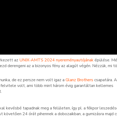
érkezett az
UNIX-AMTS 2024 nyereményautójának
épülése. M
ezd derengeni az a bizonyos fény az alagút végén. Nézzük, mi tö
munka, de ez persze nem volt igaz a
Glanz Brothers
csapatára. A
felvitele volt, ami több mint három évig garantáltan kellemes
.
 kevésbé tapadnak meg a felületen, így pl. a fékpor leszedése
ést követően 24 órát pihennek a dobozaikban, a gumizásra majd 