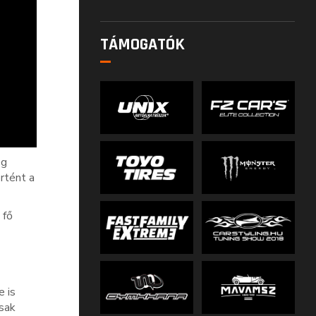
TÁMOGATÓK
ég
rtént a
 fő
 is
csak