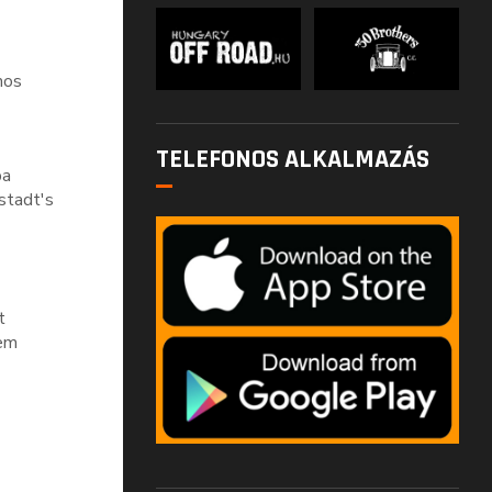
mos
TELEFONOS ALKALMAZÁS
ba
stadt's
t
nem