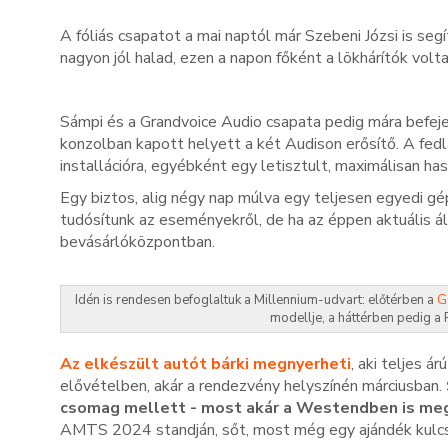
A fóliás csapatot a mai naptól már Szebeni Józsi is segí
nagyon jól halad, ezen a napon főként a lökhárítók volt
Sámpi és a Grandvoice Audio csapata pedig mára befej
konzolban kapott helyett a két Audison erősítő. A fed
installációra, egyébként egy letisztult, maximálisan ha
Egy biztos, alig négy nap múlva egy teljesen egyedi gé
tudósítunk az eseményekről, de ha az éppen aktuális ál
bevásárlóközpontban.
Idén is rendesen befoglaltuk a Millennium-udvart: előtérben a
G
modellje, a háttérben pedig 
Az elkészült autót bárki megnyerheti
, aki teljes á
elővételben, akár a rendezvény helyszínén márciusban.
csomag mellett - most akár a Westendben is m
AMTS 2024 standján, sőt, most még egy ajándék kulcs