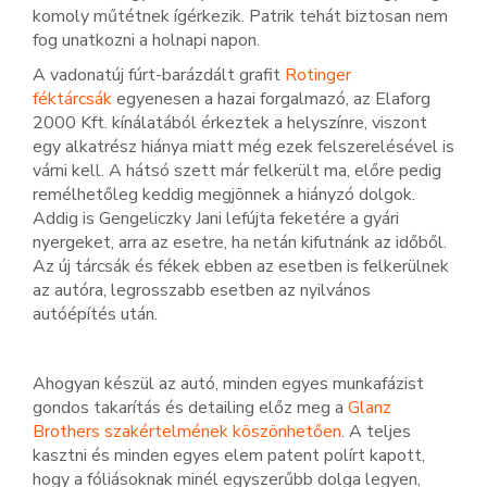
komoly műtétnek ígérkezik. Patrik tehát biztosan nem
fog unatkozni a holnapi napon.
A vadonatúj fúrt-barázdált grafit
Rotinger
féktárcsák
egyenesen a hazai forgalmazó, az Elaforg
2000 Kft. kínálatából érkeztek a helyszínre, viszont
egy alkatrész hiánya miatt még ezek felszerelésével is
várni kell. A hátsó szett már felkerült ma, előre pedig
remélhetőleg keddig megjönnek a hiányzó dolgok.
Addig is Gengeliczky Jani lefújta feketére a gyári
nyergeket, arra az esetre, ha netán kifutnánk az időből.
Az új tárcsák és fékek ebben az esetben is felkerülnek
az autóra, legrosszabb esetben az nyilvános
autóépítés után.
Ahogyan készül az autó, minden egyes munkafázist
gondos takarítás és detailing előz meg a
Glanz
Brothers szakértelmének köszönhetően
. A teljes
kasztni és minden egyes elem patent polírt kapott,
hogy a fóliásoknak minél egyszerűbb dolga legyen,