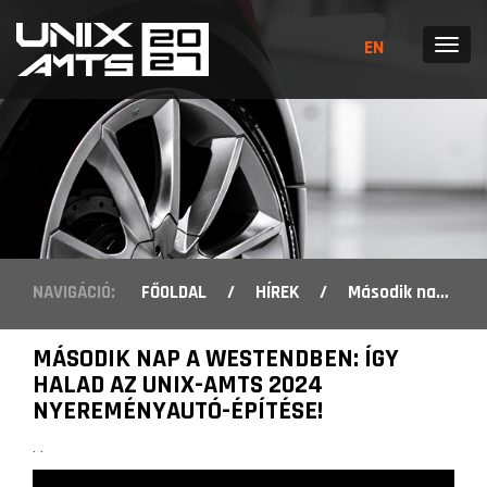
EN
MENÜ
NAVIGÁCIÓ:
FŐOLDAL
/
HÍREK
/
Második nap a Westendben: így halad az UNIX-AMTS 2024 nyereményautó-építése!
MÁSODIK NAP A WESTENDBEN: ÍGY
HALAD AZ UNIX-AMTS 2024
NYEREMÉNYAUTÓ-ÉPÍTÉSE!
. .