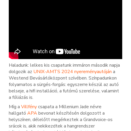
Haladunk: lelkes kis csapatunk immáron második napja
dolgozik az
UNIX-AMTS 2024 nyereményautóján
a
Westend Bevásárlóközpont szívében. Színpadunkon
folyamatos a sürgés-forgás: egyszerre készül az autó
belseje, a hifi installáció, a futómű szerelése, valamint
a fóliázás is.
Míg a
Villfény
csapata a Millenium Jade névre
hallgató
APA
bevonat készítésén dolgozott a
helyszínen, délelőtt megérkeztek a Grandvoice-os
srácok is, akik nekikezdtek a hangrendszer