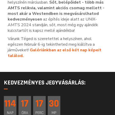
helyszínén márciusban.
Sőt, belépőidet - több más
AMTS relikvia, valamint akciós csomag mellett -
most akár a Westendben is megvásárolhatod
kedvezményesen
az építés ideje alatt az UNIX-
AMTS 2024 standján, sőt, most még egy ajándék
kulcstartót is kapsz mellé ajándékba!
Várunk Téged is szeretettel a helyszínen, ahol
egészen február 6-ig tekintheted meg kiállítva a
járműveket!
Galériánkban az első két nap képeit
találod.
KEDVEZMÉNYES JEGYVÁSÁRLÁS:
114
17
17
30
NAP
ÓRA
PERC
MP