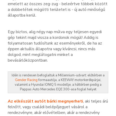
emelett az összes zeg-zug - beleértve többek között
a dobbetétek mögötti területet is - új autó minőségű
állapotba kerül.
Egy biztos, alig négy nap múlva egy teljesen egyedi
gép tekint majd vissza a kordonok mögül! Addig is
folyamatosan tudósítunk az eseményekről, de ha az
éppen aktuális állapotra vagy kíváncsi, nincs más
dolgod, mint meglátogatni minket a
bevásárlóközpontban.
Idén is rendesen befoglaltuk a Millennium-udvart: előtérben a
Gender Racing
formaautója, a KEEWAY motorkerékpárjai,
valamint a Hyundai IONIQ 5 modellje, a háttérben pedig a
Pappas Auto Mercedes EQE 300-asa foglal helyet
Az elkészült autót bárki megnyerheti
, aki teljes árú
felnőtt, vagy családi belépőjegyet vásárol a
rendezvényre, akár elővételben, akár a rendezvény