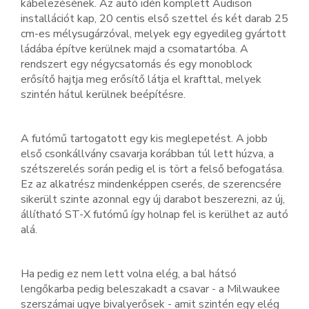
kábelezésének. Az autó idén komplett Audison
installációt kap, 20 centis első szettel és két darab 25
cm-es mélysugárzóval, melyek egy egyedileg gyártott
ládába építve kerülnek majd a csomatartóba. A
rendszert egy négycsatornás és egy monoblock
erősítő hajtja meg erősítő látja el krafttal, melyek
szintén hátul kerülnek beépítésre.
A futómű tartogatott egy kis meglepetést. A jobb
első csonkállvány csavarja korábban túl lett húzva, a
szétszerelés során pedig el is tört a felső befogatása.
Ez az alkatrész mindenképpen cserés, de szerencsére
sikerült szinte azonnal egy új darabot beszerezni, az új,
állítható ST-X futómű így holnap fel is kerülhet az autó
alá.
Ha pedig ez nem lett volna elég, a bal hátsó
lengőkarba pedig beleszakadt a csavar - a Milwaukee
szerszámai ugye bivalyerősek - amit szintén egy elég