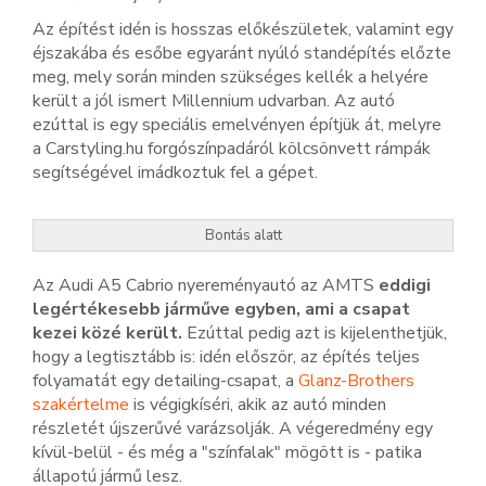
Az építést idén is hosszas előkészületek, valamint egy
éjszakába és esőbe egyaránt nyúló standépítés előzte
meg, mely során minden szükséges kellék a helyére
került a jól ismert Millennium udvarban. Az autó
ezúttal is egy speciális emelvényen építjük át, melyre
a Carstyling.hu forgószínpadáról kölcsönvett rámpák
segítségével imádkoztuk fel a gépet.
Bontás alatt
Az Audi A5 Cabrio nyereményautó az AMTS
eddigi
legértékesebb járműve egyben, ami a csapat
kezei közé került.
Ezúttal pedig azt is kijelenthetjük,
hogy a legtisztább is: idén először, az építés teljes
folyamatát egy detailing-csapat, a
Glanz-Brothers
szakértelme
is végigkíséri, akik az autó minden
részletét újszerűvé varázsolják. A végeredmény egy
kívül-belül - és még a "színfalak" mögött is - patika
állapotú jármű lesz.