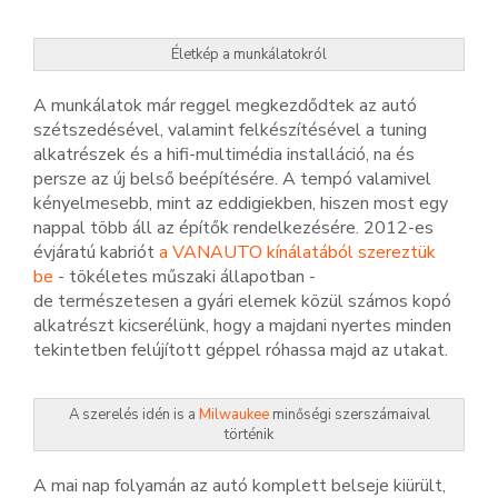
Életkép a munkálatokról
A munkálatok már reggel megkezdődtek az autó
szétszedésével, valamint felkészítésével a tuning
alkatrészek és a hifi-multimédia installáció, na és
persze az új belső beépítésére. A tempó valamivel
kényelmesebb, mint az eddigiekben, hiszen most egy
nappal több áll az építők rendelkezésére. 2012-es
évjáratú kabriót
a VANAUTO kínálatából szereztük
be
- tökéletes műszaki állapotban -
de
természetesen a gyári elemek közül számos kopó
alkatrészt kicserélünk, hogy a majdani nyertes minden
tekintetben felújított géppel róhassa majd az utakat.
A szerelés idén is a
Milwaukee
minőségi szerszámaival
történik
A mai nap folyamán az autó komplett belseje kiürült,