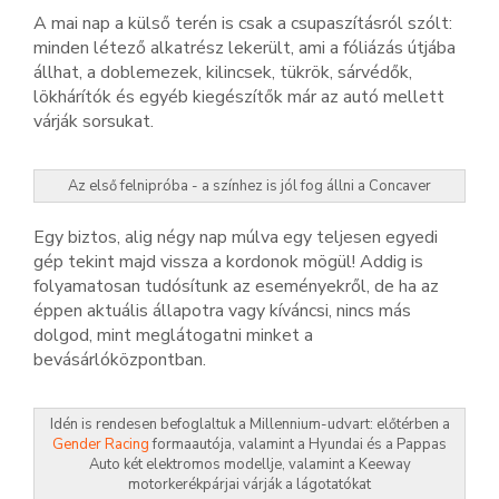
A mai nap a külső terén is csak a csupaszításról szólt:
minden létező alkatrész lekerült, ami a fóliázás útjába
állhat, a doblemezek, kilincsek, tükrök, sárvédők,
lökhárítók és egyéb kiegészítők már az autó mellett
várják sorsukat.
Az első felnipróba - a színhez is jól fog állni a Concaver
Egy biztos, alig négy nap múlva egy teljesen egyedi
gép tekint majd vissza a kordonok mögül! Addig is
folyamatosan tudósítunk az eseményekről, de ha az
éppen aktuális állapotra vagy kíváncsi, nincs más
dolgod, mint meglátogatni minket a
bevásárlóközpontban.
Idén is rendesen befoglaltuk a Millennium-udvart: előtérben a
Gender Racing
formaautója, valamint a Hyundai és a Pappas
Auto két elektromos modellje, valamint a Keeway
motorkerékpárjai várják a lágotatókat