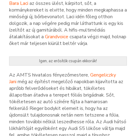
Bara Laci
az összes ülést, kárpitot, sőt, a
kormánykereket is elvitte, hogy minden megkaphassa a
minőségi új, bőrbevonatot. Laci idén főleg otthon
dolgozik, a nap végére pedig már láthattunk is egy kis
ízelítőt az új garnitúrából. A hifis-multimédiás
átalakításokat a
Grandvoice
csapata végzi majd, holnap
őket már teljesen kiürült beltér várja.
Igen, az erősítők csupán ekkorák!
Az AMTS hivatalos fényezőmestere,
Gengeliczky
Jani
még az építést megelőző napokban kijavította az
apróbb felverődéseket és hibákat, tökéletes
állapotban átadva a terepet fóliás brigádnak. Sőt,
tökéletesen az autó színére fújta a hamarosan
felkerülő Rieger bodykit elemeit is, hogy ha az
újdonsült tulajdonosnak netán nem tetszene a fólia,
minden további nélkül leszedhesse róla. Az Audi hátsó
lökhárítóját egyébként egy Audi S5 lökőse váltja majd
fel, amibe tökéletesen passzol majd a típushoz