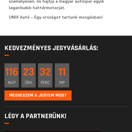
személyesen, mi hajtja a magyar autóipar egyik
legerősebb háttérmotorját.
UNIX Autó – Egy országot tartunk mozgásban!
KEDVEZMÉNYES JEGYVÁSÁRLÁS:
116
23
32
11
NAP
ÓRA
PERC
MP
MEGVESZEM A JEGYEM MOST
LÉGY A PARTNERÜNK!