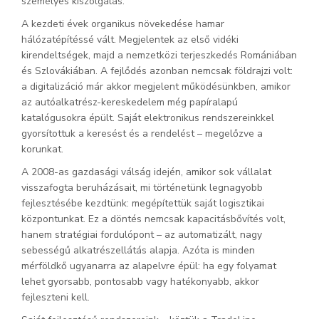
személyes kiszolgálás.
A kezdeti évek organikus növekedése hamar
hálózatépítéssé vált. Megjelentek az első vidéki
kirendeltségek, majd a nemzetközi terjeszkedés Romániában
és Szlovákiában. A fejlődés azonban nemcsak földrajzi volt:
a digitalizáció már akkor megjelent működésünkben, amikor
az autóalkatrész-kereskedelem még papíralapú
katalógusokra épült. Saját elektronikus rendszereinkkel
gyorsítottuk a keresést és a rendelést – megelőzve a
korunkat.
A 2008-as gazdasági válság idején, amikor sok vállalat
visszafogta beruházásait, mi történetünk legnagyobb
fejlesztésébe kezdtünk: megépítettük saját logisztikai
központunkat. Ez a döntés nemcsak kapacitásbővítés volt,
hanem stratégiai fordulópont – az automatizált, nagy
sebességű alkatrészellátás alapja. Azóta is minden
mérföldkő ugyanarra az alapelvre épül: ha egy folyamat
lehet gyorsabb, pontosabb vagy hatékonyabb, akkor
fejleszteni kell.