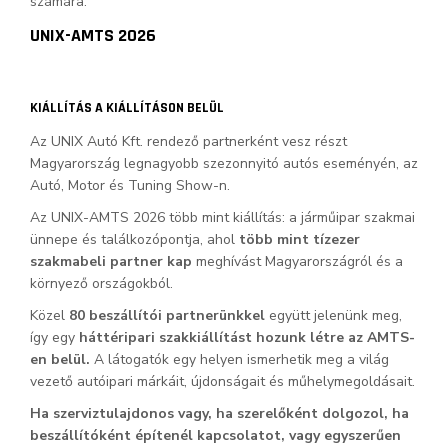
számára.
UNIX-AMTS 2026
KIÁLLÍTÁS A KIÁLLÍTÁSON BELÜL
Az UNIX Autó Kft. rendező partnerként vesz részt
Magyarország legnagyobb szezonnyitó autós eseményén, az
Autó, Motor és Tuning Show-n.
Az UNIX-AMTS 2026 több mint kiállítás: a járműipar szakmai
ünnepe és találkozópontja, ahol
több mint tízezer
szakmabeli partner kap
meghívást Magyarországról és a
környező országokból.
Közel
80 beszállítói partnerünkkel
együtt jelenünk meg,
így egy
háttéripari szakkiállítást hozunk létre az AMTS-
en belül.
A látogatók egy helyen ismerhetik meg a világ
vezető autóipari márkáit, újdonságait és műhelymegoldásait.
Ha szerviztulajdonos vagy, ha szerelőként dolgozol, ha
beszállítóként építenél kapcsolatot, vagy egyszerűen