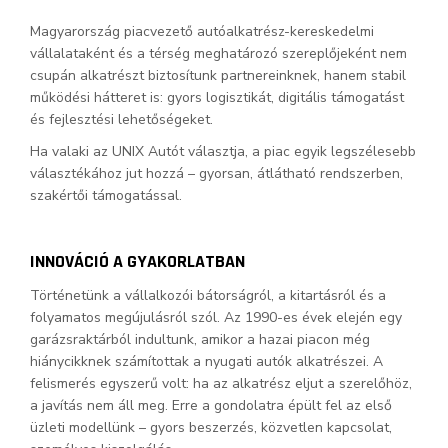
Magyarország piacvezető autóalkatrész-kereskedelmi
vállalataként és a térség meghatározó szereplőjeként nem
csupán alkatrészt biztosítunk partnereinknek, hanem stabil
működési hátteret is: gyors logisztikát, digitális támogatást
és fejlesztési lehetőségeket.
Ha valaki az UNIX Autót választja, a piac egyik legszélesebb
választékához jut hozzá – gyorsan, átlátható rendszerben,
szakértői támogatással.
INNOVÁCIÓ A GYAKORLATBAN
Történetünk a vállalkozói bátorságról, a kitartásról és a
folyamatos megújulásról szól. Az 1990-es évek elején egy
garázsraktárból indultunk, amikor a hazai piacon még
hiánycikknek számítottak a nyugati autók alkatrészei. A
felismerés egyszerű volt: ha az alkatrész eljut a szerelőhöz,
a javítás nem áll meg. Erre a gondolatra épült fel az első
üzleti modellünk – gyors beszerzés, közvetlen kapcsolat,