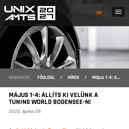
EN
MENÜ
NAVIGÁCIÓ:
FŐOLDAL
/
HÍREK
/
Május 1-4: állíts ki velünk a Tuning World Bodensee-n!
MÁJUS 1-4: ÁLLÍTS KI VELÜNK A
TUNING WORLD BODENSEE-N!
2025. április 09.