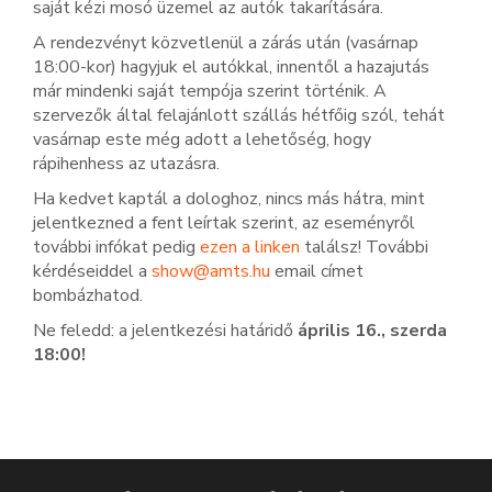
saját kézi mosó üzemel az autók takarítására.
A rendezvényt közvetlenül a zárás után (vasárnap
18:00-kor) hagyjuk el autókkal, innentől a hazajutás
már mindenki saját tempója szerint történik. A
szervezők által felajánlott szállás hétfőig szól, tehát
vasárnap este még adott a lehetőség, hogy
rápihenhess az utazásra.
Ha kedvet kaptál a dologhoz, nincs más hátra, mint
jelentkezned a fent leírtak szerint, az eseményről
további infókat pedig
ezen a linken
találsz! További
kérdéseiddel a
show@amts.hu
email címet
bombázhatod.
Ne feledd: a jelentkezési határidő
április 16., szerda
18:00!