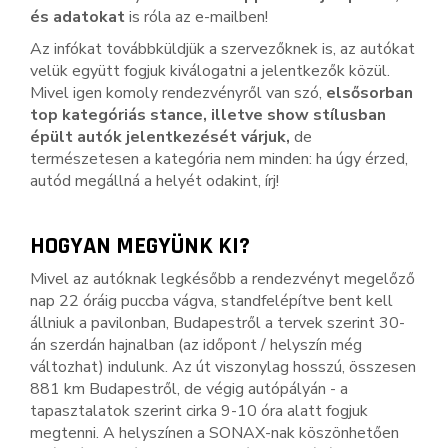
és adatokat
is róla az e-mailben!
Az infókat továbbküldjük a szervezőknek is, az autókat
velük együtt fogjuk kiválogatni a jelentkezők közül.
Mivel igen komoly rendezvényről van szó,
elsősorban
top kategóriás stance, illetve show stílusban
épült autók jelentkezését várjuk,
de
természetesen a kategória nem minden: ha úgy érzed,
autód megállná a helyét odakint, írj!
HOGYAN MEGYÜNK KI?
Mivel az autóknak legkésőbb a rendezvényt megelőző
nap 22 óráig puccba vágva, standfelépítve bent kell
állniuk a pavilonban, Budapestről a tervek szerint 30-
án szerdán hajnalban (az időpont / helyszín még
változhat) indulunk. Az út viszonylag hosszú, összesen
881 km Budapestről, de végig autópályán - a
tapasztalatok szerint cirka 9-10 óra alatt fogjuk
megtenni. A helyszínen a SONAX-nak köszönhetően