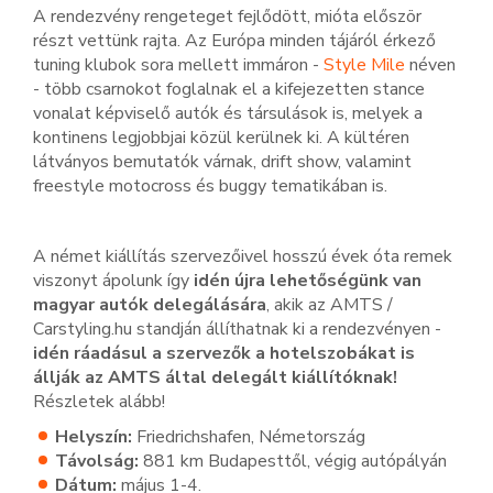
A rendezvény rengeteget fejlődött, mióta először
részt vettünk rajta. Az Európa minden tájáról érkező
tuning klubok sora mellett immáron -
Style Mile
néven
- több csarnokot foglalnak el a kifejezetten stance
vonalat képviselő autók és társulások is, melyek a
kontinens legjobbjai közül kerülnek ki. A kültéren
látványos bemutatók várnak, drift show, valamint
freestyle motocross és buggy tematikában is.
A német kiállítás szervezőivel hosszú évek óta remek
viszonyt ápolunk így
idén újra lehetőségünk van
magyar autók delegálására
, akik az AMTS /
Carstyling.hu standján állíthatnak ki a rendezvényen -
idén ráadásul a szervezők a hotelszobákat is
állják az AMTS által delegált kiállítóknak!
Részletek alább!
Helyszín:
Friedrichshafen, Németország
Távolság:
881 km Budapesttől, végig autópályán
Dátum:
május 1-4.