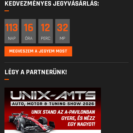
KEDVEZMÉNYES JEGYVÁSÁRLÁS:
113
16
12
32
NAP
ÓRA
PERC
MP
MEGVESZEM A JEGYEM MOST
LÉGY A PARTNERÜNK!