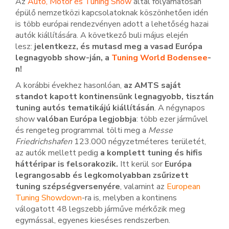
Az
Autó, Motor és Tuning Show
által folyamatosan
épülő nemzetközi kapcsolatoknak köszönhetően idén
is több európai rendezvényen adott a lehetőség hazai
autók kiállítására. A következő buli május elején
lesz:
jelentkezz, és mutasd meg a vasad Európa
legnagyobb show-ján, a
Tuning World Bodensee
-
n!
A korábbi évekhez hasonlóan,
az AMTS saját
standot kapott kontinensünk legnagyobb, tisztán
tuning autós tematikájú kiállításán
. A négynapos
show
valóban Európa legjobbja
: több ezer járművel
és rengeteg programmal tölti meg a
Messe
Friedrichshafen
123.000 négyzetméteres területét,
az autók mellett pedig
a komplett tuning és hifis
háttéripar is felsorakozik.
Itt kerül sor
Európa
legrangosabb és legkomolyabban zsűrizett
tuning szépségversenyére
, valamint az
European
Tuning Showdown
-ra is, melyben a kontinens
válogatott 48 legszebb járműve mérkőzik meg
egymással, egyenes kieséses rendszerben.