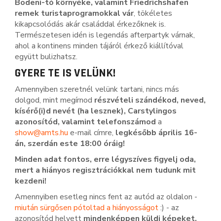
Bodeni-tó környéke, valamint Friedrichshafen
remek turistaprogramokkal vár
, tökéletes
kikapcsolódás akár családdal érkezőknek is.
Természetesen idén is legendás afterpartyk várnak,
ahol a kontinens minden tájáról érkező kiállítóval
együtt bulizhatsz.
GYERE TE IS VELÜNK!
Amennyiben szeretnél velünk tartani, nincs más
dolgod, mint megírnod
részvételi szándékod, neved,
kísérő(i)d nevét (ha lesznek), Carstylingos
azonosítód, valamint telefonszámod
a
show@amts.hu
e-mail címre,
legkésőbb április 16-
án, szerdán este 18:00 óráig!
Minden adat fontos, erre légyszíves figyelj oda,
mert a hiányos regisztrációkkal nem tudunk mit
kezdeni!
Amennyiben esetleg nincs fent az autód az oldalon -
miután sürgősen pótoltad a hiányosságot
:) - az
azonosítód helyett
mindenképpen küldj képeket,