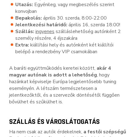
Utazás:
Egyénileg, vagy megbeszélés szerint
konvojban
Bepakolás:
április 30. szerda, 8:00-22:00
Jelentkezési határidő:
április 16, szerda 18:00!
Szállás:
ingyenes
szálláslehetőség autónként 2
személy részére, 4 éjszakára
Extra:
kiállítási hely és autónként két kiállítói
belépő a rendezbény VIP csarnokában
A baráti együttműködés keretei között,
akár 4
magyar autónak is adott a lehetőség
, hogy
hazánkat képviselje Európa legjelentősebb tuning
eseményén. A létszám természetesen a
jelentkezőktől, és a szervezők döntésétől függően
bővülhet és szűkülhet is.
SZÁLLÁS ÉS VÁROSLÁTOGATÁS
Ha nem csak az autók érdekelnek,
a festői szépségű