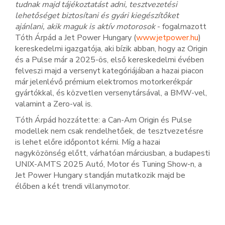
tudnak majd tájékoztatást adni, tesztvezetési
lehetőséget biztosítani és gyári kiegészítőket
ajánlani, akik maguk is aktív motorosok
- fogalmazott
Tóth Árpád a Jet Power Hungary (
www.jetpower.hu
)
kereskedelmi igazgatója, aki bízik abban, hogy az Origin
és a Pulse már a 2025-ös, első kereskedelmi évében
felveszi majd a versenyt kategóriájában a hazai piacon
már jelenlévő prémium elektromos motorkerékpár
gyártókkal, és közvetlen versenytársával, a BMW-vel,
valamint a Zero-val is.
Tóth Árpád hozzátette: a Can-Am Origin és Pulse
modellek nem csak rendelhetőek, de tesztvezetésre
is lehet előre időpontot kérni. Míg a hazai
nagyközönség előtt, várhatóan márciusban, a budapesti
UNIX-AMTS 2025 Autó, Motor és Tuning Show-n, a
Jet Power Hungary standján mutatkozik majd be
élőben a két trendi villanymotor.