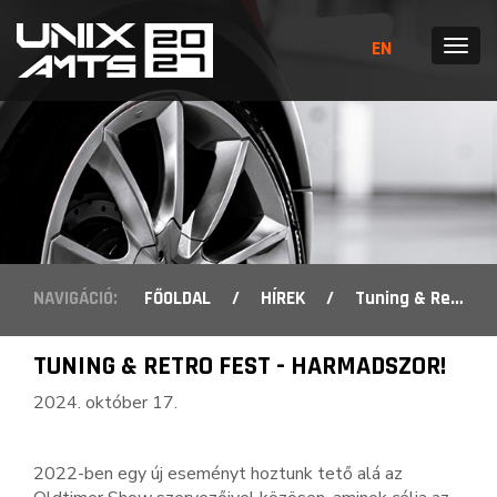
EN
MENÜ
NAVIGÁCIÓ:
FŐOLDAL
/
HÍREK
/
Tuning & Retro Fest - harmadszor!
TUNING & RETRO FEST - HARMADSZOR!
2024. október 17.
2022-ben egy új eseményt hoztunk tető alá az