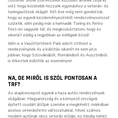
Oldtimer Show szervezőivel közösen, aminek célja az
volt, hogy közelebb hozzunk egymáshoz a veterán- és
tuningautósok világát. Két éve még nem gondoltuk,
hogy az egyedi kezdeményezésből rendezvénysorozat
születik, idén pedig már a harmadik Tuning és Retro
Fest-en vagyunk túl, és megkockáztatom, hogy ez
sikerült eddig a legjobban az eddigiek közül!
Idén is a Vasúttörténeti Park adott otthont a
rendezvénynek és a kiállítás sikerét mi sem jelzi
jobban, hogy Szlovákiából, Romániából és Ausztriából
is érkeztek kiállítók az eseményre!
NA, DE MIRŐL IS SZÓL PONTOSAN A
TRF?
Az alapkoncepció egyedi a haza autós rendezvények
világában: Magyarország és a környező országok
épített csodáit állítjuk szembe a megkímélt, márkában
azonos veterán/retro változatukkal. Mivel számos
modern autónak nincs veterán elődje, ez mindig nehéz