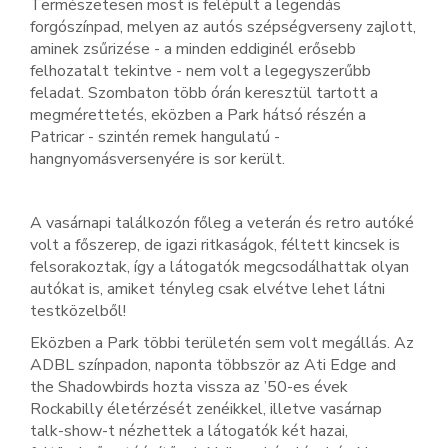
Természetesen most is felépült a legendás
forgószínpad, melyen az autós szépségverseny zajlott,
aminek zsűrizése - a minden eddiginél erősebb
felhozatalt tekintve - nem volt a legegyszerűbb
feladat. Szombaton több órán keresztül tartott a
megmérettetés, eközben a Park hátsó részén a
Patricar - szintén remek hangulatú -
hangnyomásversenyére is sor került.
A vasárnapi találkozón főleg a veterán és retro autóké
volt a főszerep, de igazi ritkaságok, féltett kincsek is
felsorakoztak, így a látogatók megcsodálhattak olyan
autókat is, amiket tényleg csak elvétve lehet látni
testközelből!
Eközben a Park többi területén sem volt megállás. Az
ADBL színpadon, naponta többször az Ati Edge and
the Shadowbirds hozta vissza az ’50-es évek
Rockabilly életérzését zenéikkel, illetve vasárnap
talk-show-t nézhettek a látogatók két hazai,