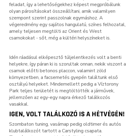
feladat, így a lehetőségekhez képest megpróbálunk
olyan párosításokat összeállítani, amik valamilyen
szempont szerint passzolnak egymáshoz. A
végeredmény egy sajátos hangulatú, színes felhozatal,
amely teljesen megtölti az Orient és West
csarnokokat - sőt, még a kültéri helyszíneket is.
Idén ráadásul elképesztő túljelentkezés volt a benti
helyekre, így páran ki is szorultak onnan, nekik viszont a
csarnok előtti betonos placcon, valamint zöld
környezetben, a facsemetés gyepén találtunk első
osztályú helyeket. Mindemellett pedig a Víztorony
Park teljes területét is megtöltötték a járművek,
jellemzően az egy-egy napra érkező találkozós
vasakkal.
IGEN, VOLT TALÁLKOZÓ IS A HÉTVÉGÉN!
Szombaton tuning, vasárnap pedig oldtimer és autós
klubtalálkozót tartott a Carstyling csapata.