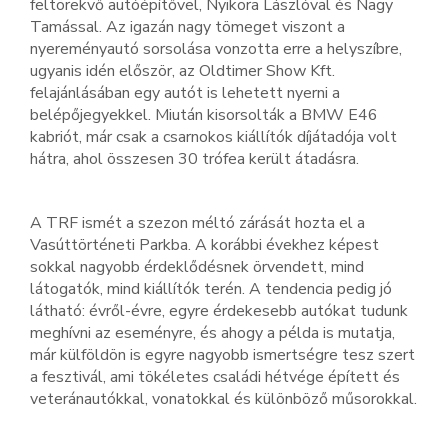
feltörekvő autóépítővel, Nyikora Lászlóval és Nagy
Tamással. Az igazán nagy tömeget viszont a
nyereményautó sorsolása vonzotta erre a helyszíbre,
ugyanis idén először, az Oldtimer Show Kft.
felajánlásában egy autót is lehetett nyerni a
belépőjegyekkel. Miután kisorsolták a BMW E46
kabriót, már csak a csarnokos kiállítók díjátadója volt
hátra, ahol összesen 30 trófea került átadásra.
A TRF ismét a szezon méltó zárását hozta el a
Vasúttörténeti Parkba. A korábbi évekhez képest
sokkal nagyobb érdeklődésnek örvendett, mind
látogatók, mind kiállítók terén. A tendencia pedig jó
látható: évről-évre, egyre érdekesebb autókat tudunk
meghívni az eseményre, és ahogy a példa is mutatja,
már külföldön is egyre nagyobb ismertségre tesz szert
a fesztivál, ami tökéletes családi hétvége épített és
veteránautókkal, vonatokkal és különböző műsorokkal.