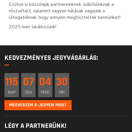
Ezúton is köszönjük partnereinknek, kiállítóinknak a
részvételt, valamint nagyon hálásak vagyunk a
látogatóknak, hogy ennyien megtiszteltek bennünket!
2025-ben találkozunk!
KEDVEZMÉNYES JEGYVÁSÁRLÁS:
115
07
04
29
NAP
ÓRA
PERC
MP
MEGVESZEM A JEGYEM MOST
LÉGY A PARTNERÜNK!