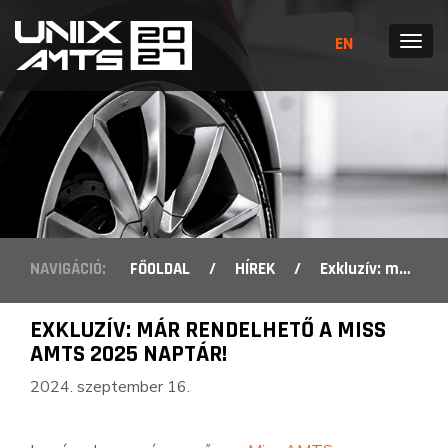
EN
MENÜ
NAVIGÁCIÓ:
FŐOLDAL
/
HÍREK
/
Exkluzív: már rendelhető a Miss AMTS 2025 naptár!
EXKLUZÍV: MÁR RENDELHETŐ A MISS
AMTS 2025 NAPTÁR!
2024. szeptember 16.