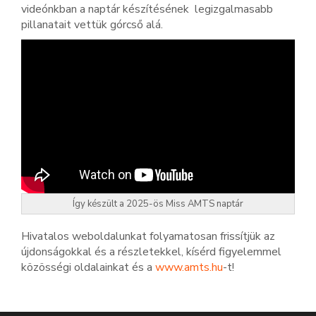
videónkban a naptár készítésének legizgalmasabb
pillanatait vettük górcső alá.
Így készült a 2025-ös Miss AMTS naptár
Hivatalos weboldalunkat folyamatosan frissítjük az
újdonságokkal és a részletekkel, kísérd figyelemmel
közösségi oldalainkat és a
www.amts.hu
-t!