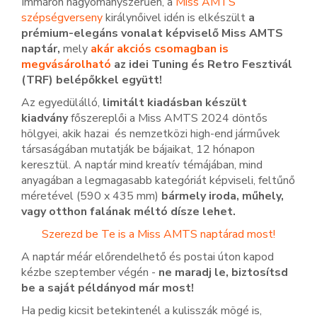
Immáron hagyományszerűen, a
Miss AMTS
szépségverseny
királynőivel idén is elkészült
a
prémium-elegáns vonalat képviselő Miss AMTS
naptár,
mely
akár akciós csomagban is
megvásárolható
az idei Tuning és Retro Fesztivál
(TRF) belépőkkel együtt!
Az egyedülálló,
limitált kiadásban készült
kiadvány
főszereplői a Miss AMTS 2024 döntős
hölgyei, akik hazai és nemzetközi high-end járművek
társaságában mutatják be bájaikat, 12 hónapon
keresztül. A naptár mind kreatív témájában, mind
anyagában a legmagasabb kategóriát képviseli, feltűnő
méretével (590 x 435 mm)
bármely iroda, műhely,
vagy otthon falának méltó dísze lehet.
Szerezd be Te is a Miss AMTS naptárad most!
A naptár méár előrendelhető és postai úton kapod
kézbe szeptember végén -
ne maradj le, b
iztosítsd
be a saját példányod már most!
Ha pedig kicsit betekintenél a kulisszák mögé is,