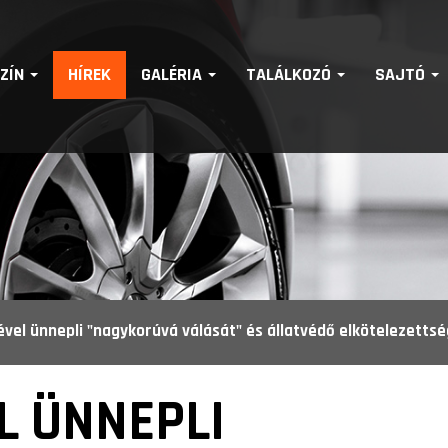
SZÍN
HÍREK
GALÉRIA
TALÁLKOZÓ
SAJTÓ
nnepli "nagykorúvá válását" és állatvédő elkötelezettségét az UNIX-AMTS szervezőcs
L ÜNNEPLI