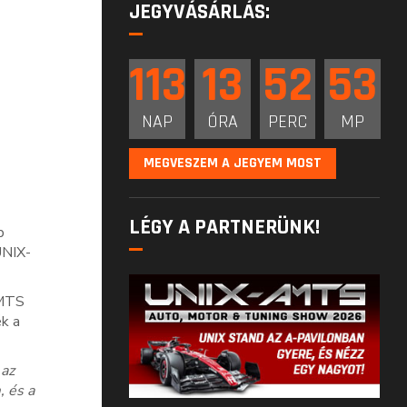
JEGYVÁSÁRLÁS:
113
13
52
52
NAP
ÓRA
PERC
MP
MEGVESZEM A JEGYEM MOST
LÉGY A PARTNERÜNK!
b
UNIX-
AMTS
k a
 az
, és a