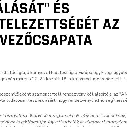
LÁSÁT" ÉS
TELEZETTSÉGÉT AZ
RVEZŐCSAPATA
nntarthatóságra, a környezettudatosságra Európa egyik legnagyob
ungexpón március 22-24 között 18. alkalommal megrendezett 
eregszemléjeként számontartott rendezvény két alapítója, az "
óta tudatosan tesznek azért, hogy rendezvényünkkel segíthessé
t biztosítunk állatvédő mozgalmaknak, akik nem csak nekünk,
gnek is pártfogoltjai, így a Szurkolók az állatokért mozgalom