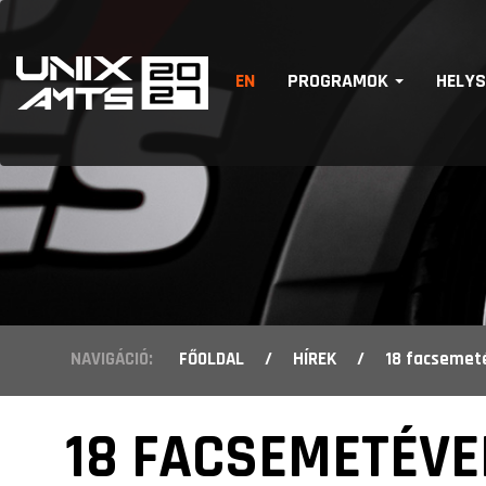
EN
PROGRAMOK
HELY
NAVIGÁCIÓ:
FŐOLDAL
/
HÍREK
/
18 facsemetével ü
18 FACSEMETÉVE