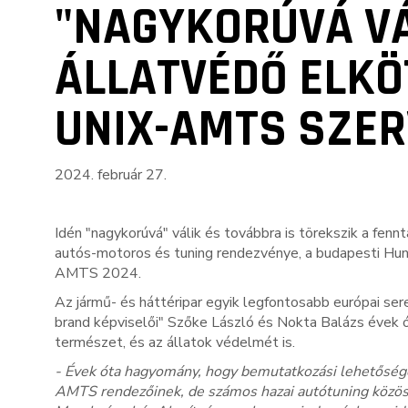
"NAGYKORÚVÁ VÁ
ÁLLATVÉDŐ ELKÖ
UNIX-AMTS SZE
2024. február 27.
Idén "nagykorúvá" válik és továbbra is törekszik a fe
autós-motoros és tuning rendezvénye, a budapesti H
AMTS 2024.
Az jármű- és háttéripar egyik legfontosabb európai s
brand képviselői" Szőke László és Nokta Balázs évek 
természet, és az állatok védelmét is.
- Évek óta hagyomány, hogy bemutatkozási lehetősége
AMTS rendezőinek, de számos hazai autótuning közössé