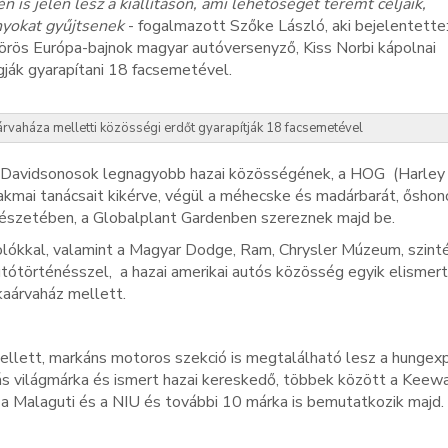
is jelen lesz a kiállításon, ami lehetőséget teremt céljaik,
nyokat gyűjtsenek
- fogalmazott Szőke László, aki bejelentette:
zörös Európa-bajnok magyar autóversenyző, Kiss Norbi kápolnai
ják gyarapítani 18 facsemetével.
rvaháza melletti közösségi erdőt gyarapítják 18 facsemetével
ley-Davidsonosok legnagyobb hazai közösségének, a HOG (Harley
mai tanácsait kikérve, végül a méhecske és madárbarát, őshon
ertészetében, a Globalplant Gardenben szereznek majd be.
lókkal, valamint a Magyar Dodge, Ram, Chrysler Múzeum, szint
utótörténésszel, a hazai amerikai autós közösség egyik elismert
kaárvaház mellett.
llett, markáns motoros szekció is megtalálható lesz a hungex
s világmárka és ismert hazai kereskedő, többek között a Keew
 a Malaguti és a NIU és további 10 márka is bemutatkozik majd.