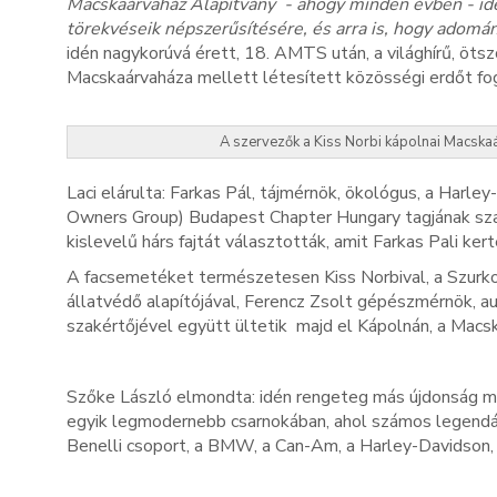
Macskaárvaház Alapítvány - ahogy minden évben - idén 
törekvéseik népszerűsítésére, és arra is, hogy adomá
idén nagykorúvá érett, 18. AMTS után, a világhírű, öts
Macskaárvaháza mellett létesített közösségi erdőt fog
A szervezők a Kiss Norbi kápolnai Macskaá
Laci elárulta: Farkas Pál, tájmérnök, ökológus, a Har
Owners Group) Budapest Chapter Hungary tagjának szak
kislevelű hárs fajtát választották, amit Farkas Pali k
A facsemetéket természetesen Kiss Norbival, a Szurko
állatvédő alapítójával, Ferencz Zsolt gépészmérnök, a
szakértőjével együtt ültetik majd el Kápolnán, a Macs
Szőke László elmondta: idén rengeteg más újdonság me
egyik legmodernebb csarnokában, ahol számos legendá
Benelli csoport, a BMW, a Can-Am, a Harley-Davidson,