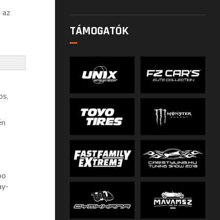
 az
TÁMOGATÓK
os,
én
po
ay-