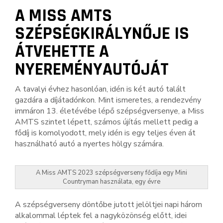
A MISS AMTS
SZÉPSÉGKIRÁLYNŐJE IS
ÁTVEHETTE A
NYEREMÉNYAUTÓJÁT
A tavalyi évhez hasonlóan, idén is két autó talált
gazdára a díjátadónkon. Mint ismeretes, a rendezvény
immáron 13. életévébe lépő szépségversenye, a Miss
AMTS szintet lépett, számos újítás mellett pedig a
fődíj is komolyodott, mely idén is egy teljes éven át
használható autó a nyertes hölgy számára.
A Miss AMTS 2023 szépségverseny fődíja egy Mini
Countryman használata, egy évre
A szépségverseny döntőbe jutott jelöltjei napi három
alkalommal léptek fel a nagyközönség előtt, idei