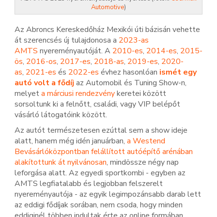
Automotive
)
Az Abroncs Kereskedőház Mexikói úti bázisán vehette
át szerencsés új tulajdonosa a
2023-as
AMTS
nyereményautóját. A
2010-es
,
2014-es
,
2015-
ös
,
2016-os
,
2017-es
,
2018-as
,
2019-es
,
2020-
as
,
2021-es
és
2022-es
évhez hasonlóan
ismét egy
autó volt a fődíj
az Automobil és Tuning Show-n,
melyet
a márciusi rendezvény
keretei között
sorsoltunk ki a felnőtt, családi, vagy VIP belépőt
vásárló látogatóink között.
Az autót természetesen ezúttal sem a show ideje
alatt, hanem még idén januárban,
a Westend
Bevásárlóközpontban felállított autóépítő arénában
alakítottunk át nyilvánosan
, mindössze négy nap
leforgása alatt. Az egyedi sportkombi - egyben az
AMTS legfiatalabb és legjobban felszerelt
nyereményautója - az egyik legimpozánsabb darab lett
az eddigi fődíjak sorában, nem csoda, hogy minden
eddiginél többen indultak érte az online formában