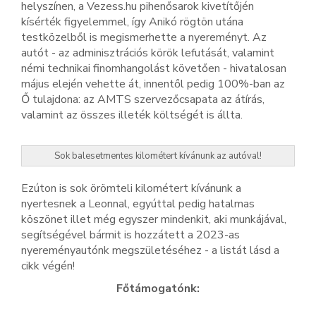
helyszínen, a Vezess.hu pihenősarok kivetítőjén
kísérték figyelemmel, így Anikó rögtön utána
testközelből is megismerhette a nyereményt. Az
autót - az adminisztrációs körök lefutását, valamint
némi technikai finomhangolást követően - hivatalosan
május elején vehette át, innentől pedig 100%-ban az
Ő tulajdona: az AMTS szervezőcsapata az átírás,
valamint az összes illeték költségét is állta.
Sok balesetmentes kilométert kívánunk az autóval!
Ezúton is sok örömteli kilométert kívánunk a
nyertesnek a Leonnal, egyúttal pedig hatalmas
köszönet illet még egyszer mindenkit, aki munkájával,
segítségével bármit is hozzátett a 2023-as
nyereményautónk megszületéséhez - a listát lásd a
cikk végén!
Főtámogatónk: