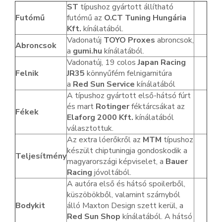
ST
típushoz gyártott állítható
Futómű
futómű az
O.CT Tuning Hungária
Kft.
kínálatából.
Vadonatúj
TOYO Proxes
abroncsok,
Abroncsok
a
gumi.hu
kínálatából.
Vadonatúj, 19 colos
Japan Racing
Felnik
JR35
könnyűfém felnigarnitúra
a
Red Sun Service
kínálatából
A típushoz gyártott első-hátsó fúrt
és mart
Rotinger
féktárcsákat az
Fékek
Elaforg 2000 Kft.
kínálatából
választottuk.
Az extra lóerőkről az
MTM
típushoz
készült chiptuningja gondoskodik a
Teljesítmény
magyarországi képviselet, a
Bauer
Racing
jóvoltából.
A autóra első és hátsó spoilerből,
küszöbökből, valamint szárnyból
Bodykit
álló Maxton Design szett kerül, a
Red Sun Shop
kínálatából. A hátsó