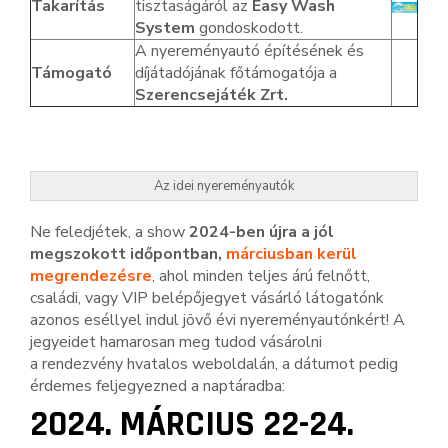
Takarítás
tisztaságáról az
Easy Wash
System
gondoskodott.
A nyereményautó építésének és
Támogató
díjátadójának főtámogatója a
Szerencsejáték Zrt.
Az idei nyereményautók
Ne feledjétek, a show
2024-ben
újra a jól
megszokott időpontban,
márciusban kerül
megrendezésre
, ahol minden teljes árú felnőtt,
családi, vagy VIP belépőjegyet vásárló látogatónk
azonos eséllyel indul jövő évi nyereményautónkért! A
jegyeidet hamarosan meg tudod vásárolni
a rendezvény hvatalos weboldalán, a dátumot pedig
érdemes feljegyezned a naptáradba:
2024. MÁRCIUS 22-24.