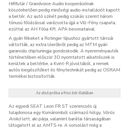
Hififutár / Grandvoice Audio kooperációnak
köszönhetően pedig minőségi audio-installációt kapott
a beltér. Az autó színét pedig szokás szerint három
tónusú fóliázással varázsolta újjá a Vill-Fény csapata,
ezúttal az AH Fólia Kft. APA bevonataival.
A gyári fékeket a Rotinger típushoz gyártott tárcsái
váltották, az extra lóerőkről pedig az MTM gyári
garanciás chiptuningja gondoskodik. A nyereményautók
történetében először 3D nyomtatott alkatrészek is
kerültek a beltérbe, a Kvint-R jóvoltából, a remek
autós kiegészítőket és fénytechnikát pedig az OSRAM
termékei biztosították.
Az első próba a friss bőr illatában
Az egyedi SEAT Leon FR ST szerencsés új
tulajdonosa egy Komáromból származó hölgy,
Vörös
Anikó
lett, aki párja, valamint barátai társaságában
látogatott el az AMTS-re. A sorsolást még a