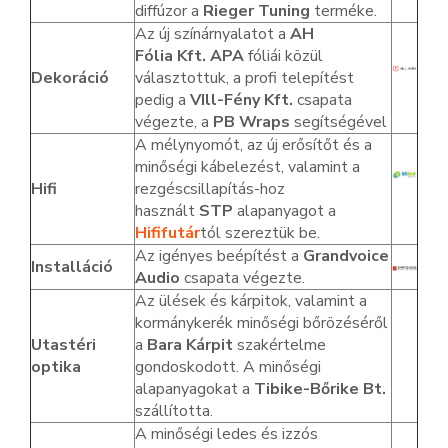
diffúzor a
Rieger Tuning
terméke.
Az új színárnyalatot a
AH
Fólia Kft. APA
fóliái közül
Dekoráció
választottuk, a profi telepítést
pedig a
VIll-Fény Kft.
csapata
végezte, a
PB Wraps
segítségével
A mélynyomót, az új erősítőt és a
minőségi kábelezést, valamint a
Hifi
rezgéscsillapítás-hoz
használt
STP
alapanyagot a
Hififutár
tól szereztük be.
Az igényes beépítést a
Grandvoice
Installáció
Audio
csapata végezte.
Az ülések és kárpitok, valamint a
kormánykerék minőségi bőrözéséről
Utastéri
a
Bara Kárpit
szakértelme
optika
gondoskodott. A minőségi
alapanyagokat a
Tibike-Bőrike Bt.
szállította.
A minőségi ledes és izzós