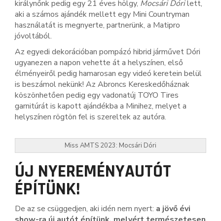
királynőnk pedig egy 21 éves hölgy,
Mocsári Dóri
lett,
aki a számos ajándék mellett egy Mini Countryman
használatát is megnyerte, partnerünk, a Matipro
jóvoltából.
Az egyedi dekorációban pompázó hibrid járművet Dóri
ugyanezen a napon vehette át a helyszínen, első
élményeiről pedig hamarosan egy videó keretein belül
is beszámol nekünk! Az Abroncs Kereskedőháznak
köszönhetően pedig egy vadonatúj TOYO Tires
garnitúrát is kapott ajándékba a Minihez, melyet a
helyszínen rögtön fel is szereltek az autóra.
Miss AMTS 2023: Mocsári Dóri
ÚJ NYEREMÉNYAUTÓT
ÉPÍTÜNK!
De az se csüggedjen, aki idén nem nyert:
a jövő évi
show-ra új autót építünk, melyért természetesen