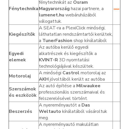
fénytechnikát az
Osram
Fénytechnika
Magyarország
hazai partnere, a
lumenet.hu
webáruházából
válogattuk.
A SEAT-ra a PlexiClick minőségi,
Kiegészítők
láthatatlan rendszámtartói kerültek,
a
TunerFashion
shop kínálatából
Az autóba kerülő egyedi
Egyedi
alkatrészek és kiegészítők a
elemek
KVINT-R
3D nyomtatási
technológiájával készültek.
A minőségi
Castrol
motorolaj az
Motorolaj
AKH
jóvoltából került az autóba
Az autó építése a
Milwaukee
Szerszámok
professzionális szerszámaival és
és eszközök
felszerelésével történt.
A nyereményautót a
Das
Beszerzés
Weltauto
kínálatából vásároltuk
meg.
A nyereményautó makulátlan