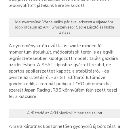
lebonyolított játékunk keretei között.
Idei nyertesünk, Vörös Anikó párjával érkezett a díjátadóra.
Jobb oldalon az AMTS főszervezői: Szőke László és Nokta
Balázs
A nyereményautón ezúttal is szinte minden fő
momentum átalakult, módosítások terén is az egyik
legrészletesebben kidolgozott modell talált gazdára
az idei évben. A SEAT típushoz gyártott szolid, de
sportos spoilerszettet kapott, a stabilitásról - és
persze az ültetésről - az ST állítható futóműve
gondoskodik, a koronát pedig a TOYO abroncsokkal
szerelt Japan Racing JR35 könnyűfém felniszett teszi
fel a külcsínre.
A díjátadó az AKH Mexikói úti bázisán zajlott
A Bara kárpitnak köszönhetően gyönyörű új bőrözést, a