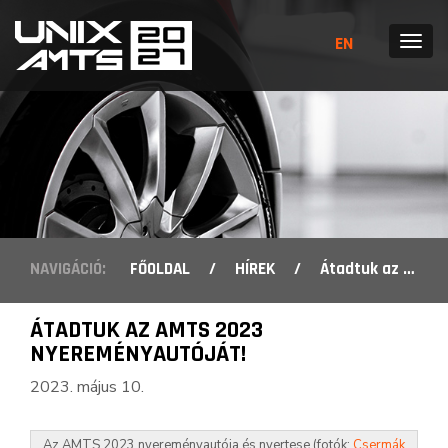
EN
MENÜ
NAVIGÁCIÓ:
FŐOLDAL
/
HÍREK
/
Átadtuk az AMTS 2023 nyereményautóját!
ÁTADTUK AZ AMTS 2023
NYEREMÉNYAUTÓJÁT!
2023. május 10.
Az AMTS 2023 nyereményautója és nyertese (fotók:
Csermák