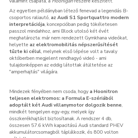
valamint csapata, a
Hoonigan
részére készített.
Az egyetlen példányban létező fenevad a legendás B-
csoportos raliautó,
az Audi S1 Sportquattro modern
interpretációja
, koncepcióban pedig tökéletesen
passzol mindahhoz, ami Block utolsó két évét
meghatározta: már nem rendezett Gymkhana videókat,
helyette
az elektromobilitás népszerűsítését
tűzte ki célul
, melynek első lépése volt a tavaly
októberben megjelent rendhagyó videó - ami
tulajdonképpen az eddig látottak átültetése az
"amperhajtás" világára.
Mindezek fényében nem csoda, hogy
a Hoonitron
teljesen elektromos: a Formula E-szériából
adoptált két Audi villanymotor dolgozik benne
,
mindkét tengelyen egy-egy, melyek így
összkerékhajtást biztosítanak. A rendszer 4 db,
összesen 57.6 kWh kapacitású Audi standard PHEV
akkumulátorcsomagból táplálkozik, és 800 volton