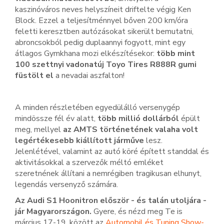
kaszinóváros neves helyszíneit driftelte végig Ken
Block. Ezzel a teljesítménnyel bőven 200 km/óra
feletti keresztben autózásokat sikerült bemutatni,
abroncsokból pedig duplaannyi fogyott, mint egy
átlagos Gymkhana mozi elkészítésekor:
több mint
100 szettnyi vadonatúj Toyo Tires R888R gumi
füstölt el
a nevadai aszfalton!
A minden részletében egyedülálló versenygép
mindössze fél év alatt,
több millió dollárból
épült
meg, mellyel
az AMTS történetének valaha volt
legértékesebb kiállított járműve
lesz.
Jelenlétével, valamint az autó köré épített standdal és
aktivitásokkal a szervezők méltó emléket
szeretnének állítani a nemrégiben tragikusan elhunyt,
legendás versenyző számára.
Az Audi S1 Hoonitron először - és talán utoljára -
jár Magyarországon.
Gyere, és nézd meg Te is
március 17-19. között az
Automobil és Tuning Show-