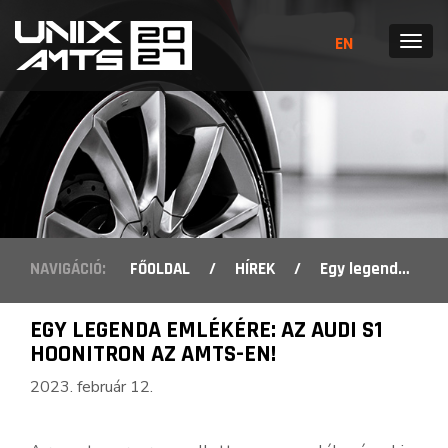
EN
MENÜ
NAVIGÁCIÓ:
FŐOLDAL
/
HÍREK
/
Egy legenda emlékére: az Audi S1 Hoonitron az AMTS-en!
EGY LEGENDA EMLÉKÉRE: AZ AUDI S1
HOONITRON AZ AMTS-EN!
2023. február 12.