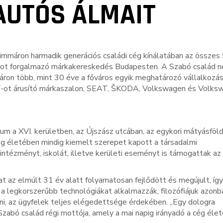
AUTÓS ÁLMAIT
tt immáron harmadik generációs családi cég kínálatában az össze
-ot forgalmazó márkakereskedés Budapesten. A Szabó család n
áron több, mint 30 éve a főváros egyik meghatározó vállalkozás
AT-ot árusító márkaszalon, SEAT, ŠKODA, Volkswagen és Volks
um a XVI. kerületben, az Újszász utcában, az egykori mátyásföld
cég életében mindig kiemelt szerepet kapott a társadalmi
ntézményt, iskolát, illetve kerületi eseményt is támogattak az
 az elmúlt 31 év alatt folyamatosan fejlődött és megújult, íg
a legkorszerűbb technológiákat alkalmazzák, filozófiájuk azonb
ani, az ügyfelek teljes elégedettsége érdekében. „Egy dologra
 Szabó család régi mottója, amely a mai napig irányadó a cég éle