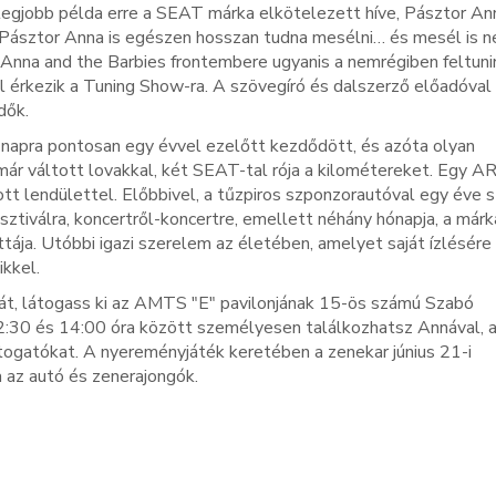
legjobb példa erre a SEAT márka elkötelezett híve, Pásztor Ann
 Pásztor Anna is egészen hosszan tudna mesélni… és mesél is n
Anna and the Barbies frontembere ugyanis a nemrégiben feltuni
 érkezik a Tuning Show-ra. A szövegíró és dalszerző előadóval
ődők.
napra pontosan egy évvel ezelőtt kezdődött, és azóta olyan
a már váltott lovakkal, két SEAT-tal rója a kilométereket. Egy 
 lendülettel. Előbbivel, a tűzpiros szponzorautóval egy éve s
sztiválra, koncertről-koncertre, emellett néhány hónapja, a márk
ája. Utóbbi igazi szerelem az életében, amelyet saját ízlésére
ikkel.
át, látogass ki az AMTS "E" pavilonjának 15-ös számú Szabó
2:30 és 14:00 óra között személyesen találkozhatsz Annával, a
látogatókat. A nyereményjáték keretében a zenekar június 21-i
a az autó és zenerajongók.