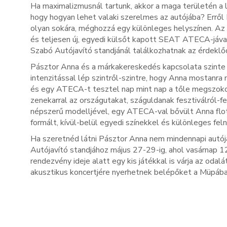
Ha maximalizmusnál tartunk, akkor a maga területén a 
hogy hogyan lehet valaki szerelmes az autójába? Erről
olyan sokára, méghozzá egy különleges helyszínen. Az 
és teljesen új, egyedi külsőt kapott SEAT ATECA-jával
Szabó Autójavító standjánál találkozhatnak az érdekl
Pásztor Anna és a márkakereskedés kapcsolata szinte 
intenzitással lép szintről-szintre, hogy Anna mostanr
és egy ATECA-t tesztel nap mint nap a tőle megszokott
zenekarral az országutakat, száguldanak fesztiválról-fe
népszerű modelljével, egy ATECA-val bővült Anna flott
formált, kívül-belül egyedi színekkel és különleges feln
Ha szeretnéd látni Pásztor Anna nem mindennapi autój
Autójavító standjához május 27-29-ig, ahol vasárnap 1
rendezvény ideje alatt egy kis játékkal is várja az oda
akusztikus koncertjére nyerhetnek belépőket a Müpáb