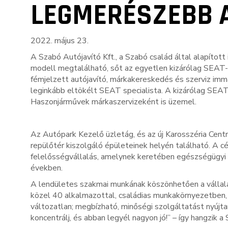
LEGMERÉSZEBB 
2022. május 23.
A Szabó Autójavító Kft., a Szabó család által alapíto
modell megtalálható, sőt az egyetlen kizárólag SEAT
fémjelzett autójavító, márkakereskedés és szerviz imm
leginkább eltökélt SEAT specialista. A kizárólag SE
Haszonjárművek márkaszervizeként is üzemel.
Az Autópark Kezelő üzletág, és az új Karosszéria Centr
repülőtér kiszolgáló épületeinek helyén található. A 
felelősségvállalás, amelynek keretében egészségügyi i
években.
A lendületes szakmai munkának köszönhetően a vállalat
közel 40 alkalmazottal, családias munkakörnyezetben, 
változatlan; megbízható, minőségi szolgáltatást nyújt
koncentrálj, és abban legyél nagyon jó!” – így hangzik a