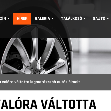
SZÍN
HÍREK
GALÉRIA
TALÁLKOZÓ
SAJTÓ
 valóra váltotta legmerészebb autós álmait
VALÓRA VÁLTOTTA