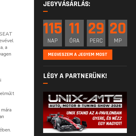
JEGYVÁSÁRLÁS:
115
11
29
19
s SEAT
NAP
ÓRA
PERC
MP
evével
a, a
wagen
MEGVESZEM A JEGYEM MOST
LÉGY A PARTNERÜNK!
i
 elmúlt
y mára
an
tében.