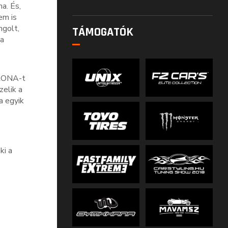
a. És,
em is
ngolt,
TÁMOGATÓK
 a
ARONA-t
zelik a
a egyik
ki a