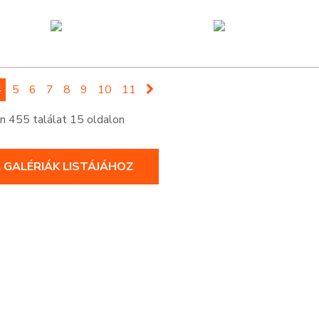
4
5
6
7
8
9
10
11
 455 találat 15 oldalon
A GALÉRIÁK LISTÁJÁHOZ