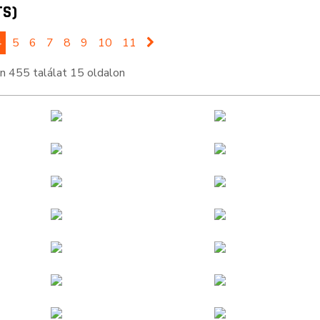
TS)
4
5
6
7
8
9
10
11
 455 találat 15 oldalon