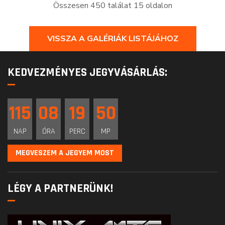
Összesen 450 találat 15 oldalon
VISSZA A GALÉRIÁK LISTÁJÁHOZ
KEDVEZMÉNYES JEGYVÁSÁRLÁS:
115
08
19
49
NAP
ÓRA
PERC
MP
MEGVESZEM A JEGYEM MOST
LÉGY A PARTNERÜNK!