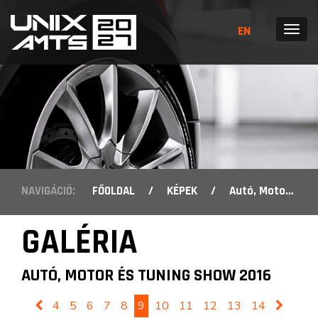
EN
MENÜ
NAVIGÁCIÓ:
FŐOLDAL
/
KÉPEK
/
Autó, Motor és Tuning Show 2016
GALÉRIA
AUTÓ, MOTOR ÉS TUNING SHOW 2016
4
5
6
7
8
9
10
11
12
13
14