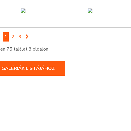
1
2
3
n 75 találat 3 oldalon
A GALÉRIÁK LISTÁJÁHOZ