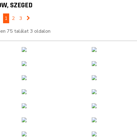
OW, SZEGED
1
2
3
n 75 találat 3 oldalon