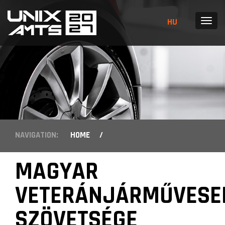
HU
MENU
NAVIGATION:
HOME
/
MAGYAR
VETERÁNJÁRMŰVESE
SZÖVETSÉGE